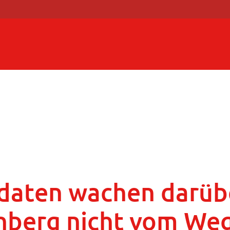
aten wachen darüber
nberg nicht vom We