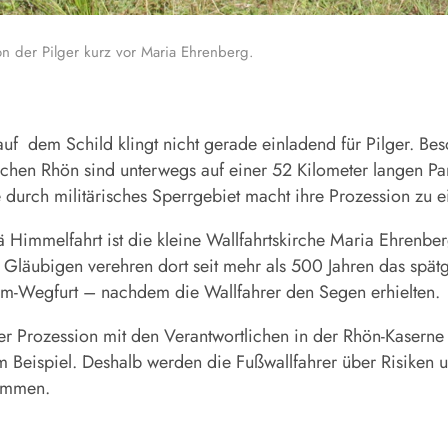
n der Pilger kurz vor Maria Ehrenberg.
auf
dem Schild klingt nicht gerade einladend für Pilger. Be
ischen Rhön sind unterwegs auf einer 52 Kilometer langen P
durch militärisches Sperrgebiet macht ihre Prozession zu e
ä Himmelfahrt ist die kleine Wallfahrtskirche Maria Ehrenb
e Gläubigen verehren dort seit mehr als 500 Jahren das spät
eim-Wegfurt – nachdem die Wallfahrer den Segen erhielten.
 der Prozession mit den Verantwortlichen in der Rhön-Kaser
Beispiel. Deshalb werden die Fußwallfahrer über Risiken 
fkommen.