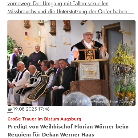
vorneweg: Der Umgang mit Fällen sexuellen
Missbrauchs und die Unterstützung der Opfer haben …
Foto: Ulrich Bobinger/Pressestelle Bistum Augsburg
19.08.2025 17:48
notes
Große Trauer im Bistum Augsburg
Predigt von Weihbischof Florian Wörner beim
Requiem für Dekan Werner Haas