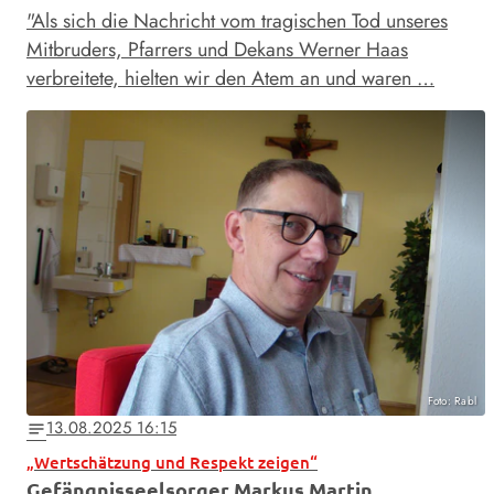
"Als sich die Nachricht vom tragischen Tod unseres
Mitbruders, Pfarrers und Dekans Werner Haas
verbreitete, hielten wir den Atem an und waren …
Foto: Rabl
13.08.2025 16:15
notes
„Wertschätzung und Respekt zeigen“
Gefängnisseelsorger Markus Martin