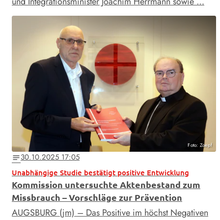
und Integrationsminister Joachim Herrmann sowie …
Foto: Zoepf
30.10.2025 17:05
notes
Unabhängige Studie bestätigt positive Entwicklung
Kommission untersuchte Aktenbestand zum
Missbrauch – Vorschläge zur Prävention
AUGSBURG (jm) – Das Positive im höchst Negativen