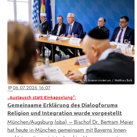
Foto: Bildnachweis: Bayerisches Innenministerium / Matthias Balk
06.07.2026 16:07
notes
„Austausch statt Einkapselung“:
Gemeinsame Erklärung des Dialogforums
Religion und Integration wurde vorgestellt
München/Augsburg (pba) – Bischof Dr. Bertram Meier
hat heute in München gemeinsam mit Bayerns Innen-