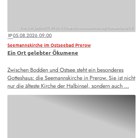
Foto: J.-H. Janßen/CC BY-SA 4.0 (https://creativecommons.org/licenses/by-sa/4.0
05.08.2026 09:00
notes
Seemannskirche im Ostseebad Prerow
Ein Ort gelebter Ökumene
Zwischen Bodden und Ostsee steht ein besonderes
Gotteshaus: die Seemannskirche in Prerow. Sie ist nicht
nur die älteste Kirche der Halbinsel, sondern auch …