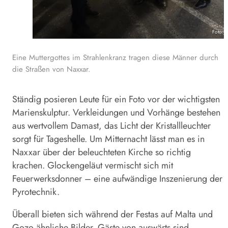
Foto: 
Eine Muttergottes im Strahlenkranz tragen diese Männer durch
die Straßen von Naxxar.
Ständig posieren Leute für ein Foto vor der wichtigsten
Marienskulptur. Verkleidungen und Vorhänge bestehen
aus wertvollem Damast, das Licht der Kristallleuchter
sorgt für Tageshelle. Um Mitternacht lässt man es in
Naxxar über der beleuchteten Kirche so richtig
krachen. Glockengeläut vermischt sich mit
Feuerwerksdonner – eine aufwändige Inszenierung der
Pyrotechnik.
Überall bieten sich während der Festas auf Malta und
Gozo ähnliche Bilder. Gäste von auswärts sind