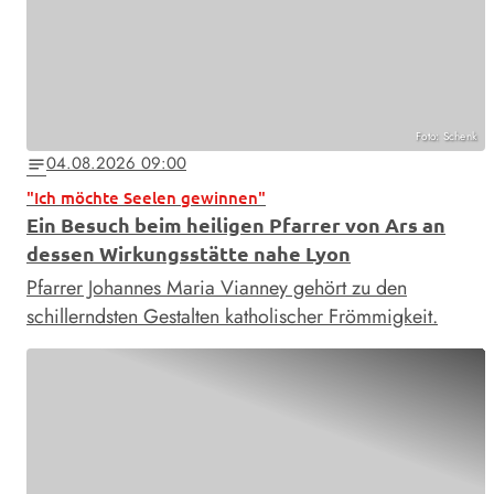
Foto: Schenk
04.08.2026 09:00
notes
"Ich möchte Seelen gewinnen"
Ein Besuch beim heiligen Pfarrer von Ars an
dessen Wirkungsstätte nahe Lyon
Pfarrer Johannes Maria Vianney gehört zu den
schillerndsten Gestalten katholischer Frömmigkeit.