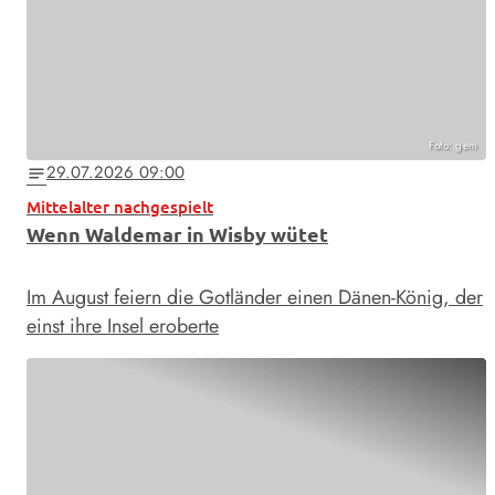
Foto: gem
29.07.2026 09:00
notes
Mittelalter nachgespielt
Wenn Waldemar in Wisby wütet
Im August feiern die Gotländer einen Dänen-König, der
einst ihre Insel eroberte