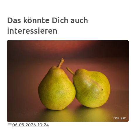
Das könnte Dich auch
interessieren
Foto: gem
06.08.2026 10:24
notes