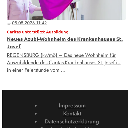
05.08.2026 11:42
notes
Caritas unterstützt Ausbildung
Neues Azubi-Wohnheim des Krankenhauses St.
Josef
REGENSBURG (kv/mö) – Das neue Wohnheim für
Auszubildende des Caritas-Krankenhauses St. Josef ist
in einer Feierstunde vom …
Impressum
Kontakt
Datenschutzerklärung