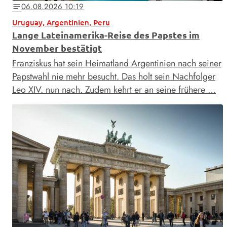
06.08.2026 10:19
notes
Uruguay, Argentinien, Peru
Lange Lateinamerika-Reise des Papstes im
November bestätigt
Franziskus hat sein Heimatland Argentinien nach seiner
Papstwahl nie mehr besucht. Das holt sein Nachfolger
Leo XIV. nun nach. Zudem kehrt er an seine frühere …