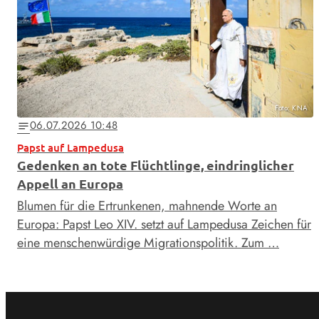
Foto: KNA
06.07.2026 10:48
notes
Papst auf Lampedusa
Gedenken an tote Flüchtlinge, eindringlicher
Appell an Europa
Blumen für die Ertrunkenen, mahnende Worte an
Europa: Papst Leo XIV. setzt auf Lampedusa Zeichen für
eine menschenwürdige Migrationspolitik. Zum …