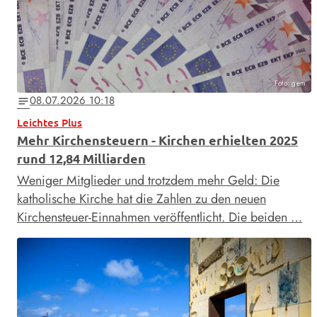
Foto: gem
08.07.2026 10:18
notes
Leichtes Plus
Mehr Kirchensteuern - Kirchen erhielten 2025
rund 12,84 Milliarden
Weniger Mitglieder und trotzdem mehr Geld: Die
katholische Kirche hat die Zahlen zu den neuen
Kirchensteuer-Einnahmen veröffentlicht. Die beiden …