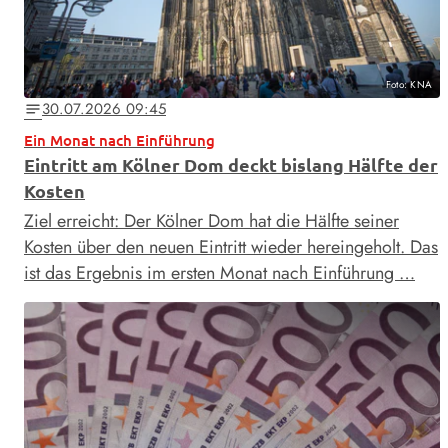
Foto: KNA
30.07.2026 09:45
notes
Ein Monat nach Einführung
Eintritt am Kölner Dom deckt bislang Hälfte der
Kosten
Ziel erreicht: Der Kölner Dom hat die Hälfte seiner
Kosten über den neuen Eintritt wieder hereingeholt. Das
ist das Ergebnis im ersten Monat nach Einführung …