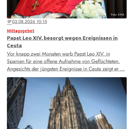
Foto: KNA
03.08.2026 10:15
notes
Mittagsgebet
Papst Leo XIV. besorgt wegen Ereignissen in
Ceuta
Vor knapp zwei Monaten warb Papst Leo XIV. in
Spanien für eine offene Aufnahme von Geflüchteten.
Angesichts der jüngsten Ereignisse in Ceuta zeigt er …