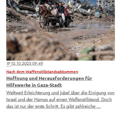
Foto: KNA
10.10.2025 09:49
notes
Nach dem Waffenstillstandsabkommen
Hoffnung und Herausforderungen für
Hilfswerke in Gaza-Stadt
Weltweit Erleichterung und Jubel über die Einigung von
Israel und der Hamas auf einen Waffenstillstand. Doch
das ist nur der erste Schritt. Es gibt zahlreiche …