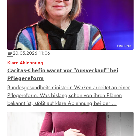
Foto: KNA
20.05.2026 11:06
notes
Klare Ablehnung
Caritas-Chefin warnt vor "Ausverkauf" bei
Pflegereform
Bundesgesundheitsministerin Warken arbeitet an einer
Pflegereform. Was bislang schon von ihren Plänen
bekannt ist, stößt auf klare Ablehnung bei der …