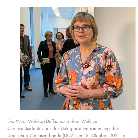
Foto
Eva Maria Welskop-Deffaa nach ihrer Wahl zur
Caritaspräsidentin bei der Delegiertenversammlung des
Deutschen Caritasverbands (DCV) am 13. Oktober 2021 in