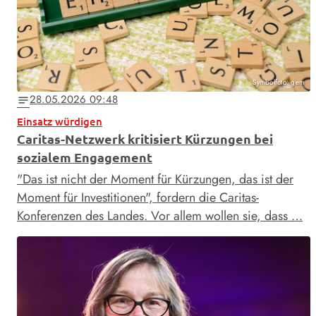
Symbolfoto: gem
28.05.2026 09:48
notes
Einsatz würdigen
Caritas-Netzwerk kritisiert Kürzungen bei
sozialem Engagement
"Das ist nicht der Moment für Kürzungen, das ist der
Moment für Investitionen", fordern die Caritas-
Konferenzen des Landes. Vor allem wollen sie, dass …