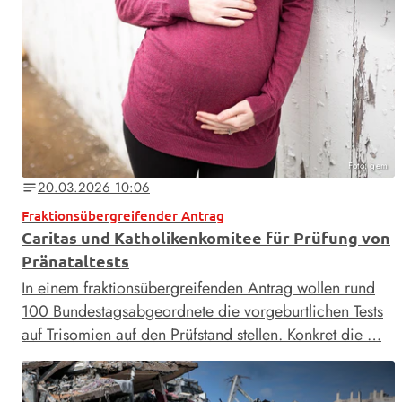
Foto: gem
20.03.2026 10:06
notes
Fraktionsübergreifender Antrag
Caritas und Katholikenkomitee für Prüfung von
Pränataltests
In einem fraktionsübergreifenden Antrag wollen rund
100 Bundestagsabgeordnete die vorgeburtlichen Tests
auf Trisomien auf den Prüfstand stellen. Konkret die …