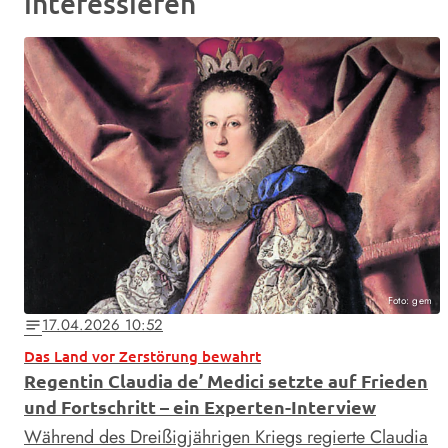
interessieren
Foto: gem
17.04.2026 10:52
notes
Das Land vor Zerstörung bewahrt
Regentin Claudia de’ Medici setzte auf Frieden
und Fortschritt – ein Experten-Interview
Während des Dreißigjährigen Kriegs regierte Claudia