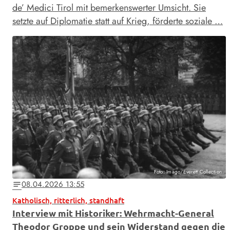
de’ Medici Tirol mit bemerkenswerter Umsicht. Sie
setzte auf Diplomatie statt auf Krieg, förderte soziale …
Foto: Imago/Everett Collection
08.04.2026 13:55
notes
Katholisch, ritterlich, standhaft
Interview mit Historiker: Wehrmacht-General
Theodor Groppe und sein Widerstand gegen die