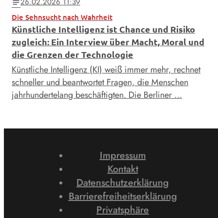
26.02.2026 11:39
notes
Die Sehnsucht nach Wahrheit
Künstliche Intelligenz ist Chance und Risiko
zugleich: Ein Interview über Macht, Moral und
die Grenzen der Technologie
Künstliche Intelligenz (KI) weiß immer mehr, rechnet
schneller und beantwortet Fragen, die Menschen
jahrhundertelang beschäftigten. Die Berliner …
Impressum
Kontakt
Datenschutzerklärung
Barrierefreiheitserklärung
Privatsphäre