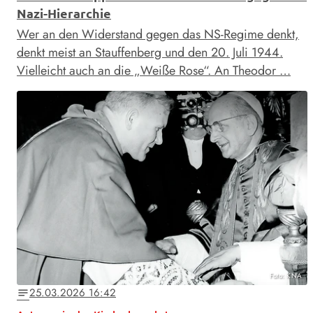
Nazi-Hierarchie
Wer an den Widerstand gegen das NS-Regime denkt,
denkt meist an Stauffenberg und den 20. Juli 1944.
Vielleicht auch an die „Weiße Rose“. An Theodor …
Foto: KNA
25.03.2026 16:42
notes