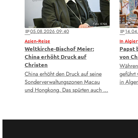
Foto: KNA
05.08.2026 09:40
14.04
notes
notes
Asien-Reise
In Algier
Weltkirche-Bischof Meier:
Papst 
China erhöht Druck auf
von Ch
Christen
Während
China erhöht den Druck auf seine
geführt 
Sonderverwaltungszonen Macau
in Alge
und Hongkong. Das spürten auch …