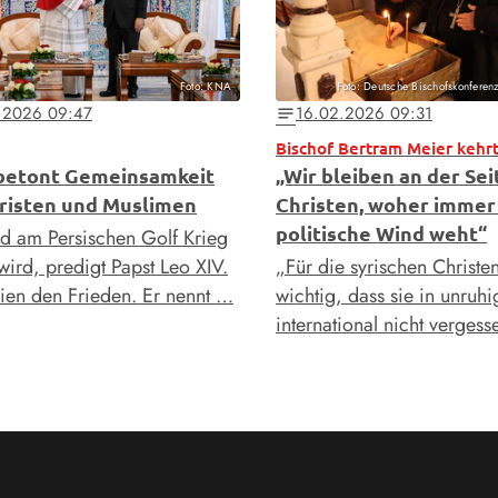
Foto: KNA
Foto: Deutsche Bischofskonferen
.2026 09:47
16.02.2026 09:31
notes
betont Gemeinsamkeit
„Wir bleiben an der Sei
risten und Muslimen
Christen, woher immer
politische Wind weht“
 am Persischen Golf Krieg
wird, predigt Papst Leo XIV.
„Für die syrischen Christen
rien den Frieden. Er nennt …
wichtig, dass sie in unruhi
international nicht verges