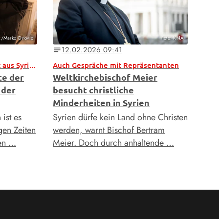
z/Marko Orlovic
Foto: KNA
12.02.2026 09:41
notes
Bischof Bertram Meier kehrt aus Syrien zurück
Auch Gespräche mit Repräsentanten
te der
Weltkirchebischof Meier
 der
besucht christliche
Minderheiten in Syrien
 ist es
Syrien dürfe kein Land ohne Christen
gen Zeiten
werden, warnt Bischof Bertram
sen …
Meier. Doch durch anhaltende …