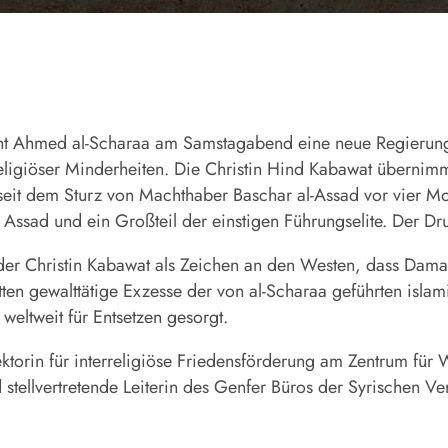
nt Ahmed al-Scharaa am Samstagabend eine neue Regierung g
eligiöser Minderheiten. Die Christin Hind Kabawat übernimm
 seit dem Sturz von Machthaber Baschar al-Assad vor vier Mo
Assad und ein Großteil der einstigen Führungselite. Der Dru
r Christin Kabawat als Zeichen an den Westen, dass Damask
en gewalttätige Exzesse der von al-Scharaa geführten islam
 weltweit für Entsetzen gesorgt.
orin für interreligiöse Friedensförderung am Zentrum für W
stellvertretende Leiterin des Genfer Büros der Syrischen