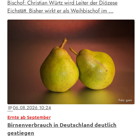
Bischof: Christian Würtz wird Leiter der Diözese
Eichstätt. Bisher wirkt er als Weihbischof im …
Foto: gem
06.08.2026 10:24
notes
Ernte ab September
Birnenverbrauch in Deutschland deutlich
gestiegen