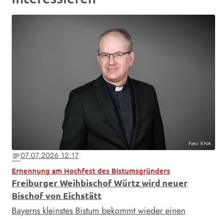
Foto: KNA
07.07.2026 12:17
notes
Ernennung am Hochfest des Bistumsgründers
Freiburger Weihbischof Würtz wird neuer
Bischof von Eichstätt
Bayerns kleinstes Bistum bekommt wieder einen