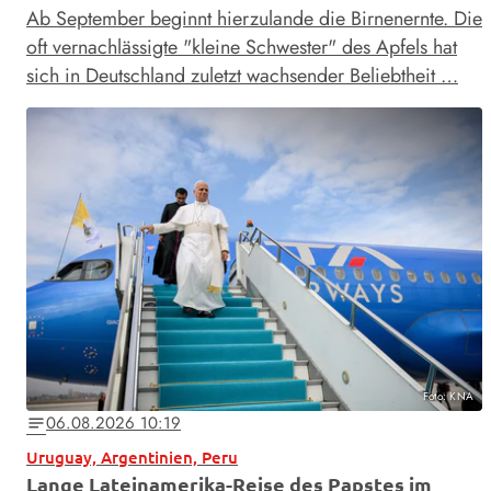
Ab September beginnt hierzulande die Birnenernte. Die
oft vernachlässigte "kleine Schwester" des Apfels hat
sich in Deutschland zuletzt wachsender Beliebtheit …
Foto: KNA
06.08.2026 10:19
notes
Uruguay, Argentinien, Peru
Lange Lateinamerika-Reise des Papstes im