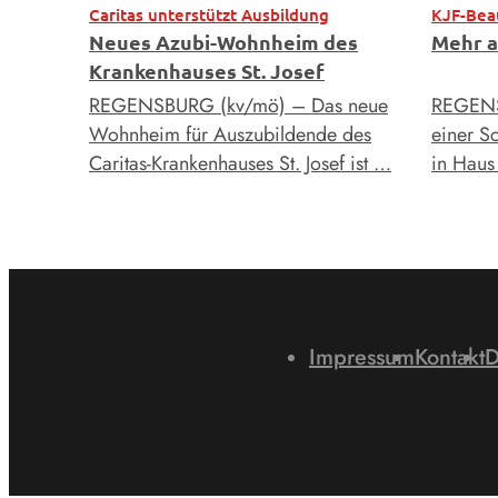
Caritas unterstützt Ausbildung
KJF-Bea
Neues Azubi-Wohnheim des
Mehr a
Krankenhauses St. Josef
REGENSBURG (kv/mö) – Das neue
REGENS
Wohnheim für Auszubildende des
einer S
Caritas-Krankenhauses St. Josef ist …
in Hau
Impressum
Kontakt
D