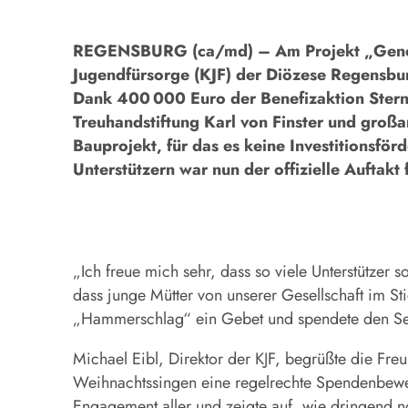
REGENSBURG (ca/md) – Am Projekt „General
Jugendfürsorge (KJF) der Diözese Regensbur
Dank 400 000 Euro der Benefizaktion Stern
Treuhandstiftung Karl von Finster und groß
Bauprojekt, für das es keine Investitionsfö
Unterstützern war nun der offizielle Auftakt
„Ich freue mich sehr, dass so viele Unterstützer
dass junge Mütter von unserer Gesellschaft im S
„Hammerschlag“ ein Gebet und spendete den Sege
Michael Eibl, Direktor der KJF, begrüßte die Fr
Weihnachtssingen eine regelrechte Spendenbewegu
Engagement aller und zeigte auf, wie dringend n