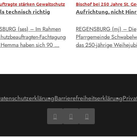
uftragte stärken Gewaltschutz
ls technisch richtig
Aufrichtung, nicht Hin
BURG (ses) – Im Rahmen
REGENSBURG (mj) – Die
chutzbeauftragten-Fachtagung
Pfarrgemeinde Schwabelwe
s Hemma haben sich 90 …
das 250-jährige Weiheju
atenschutzerklärung
Barrierefreiheitserklärung
Priva