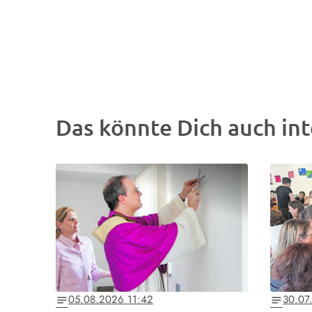
Das könnte Dich auch int
05.08.2026 11:42
30.07
notes
notes