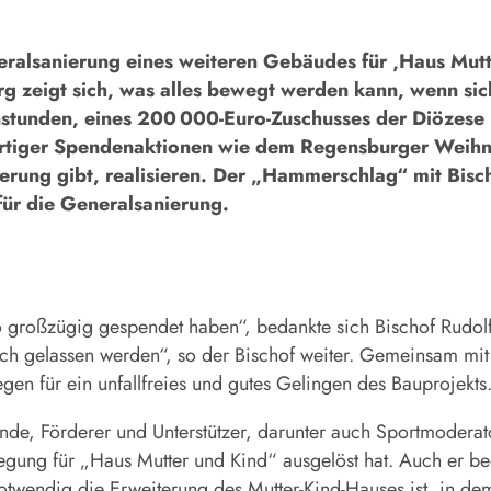
sanierung eines weiteren Gebäudes für ‚Haus Mutte
g zeigt sich, was alles bewegt werden kann, wenn si
stunden, eines 200 000-Euro-Zuschusses der Diözese 
artiger Spendenaktionen wie dem Regensburger Weihna
rderung gibt, realisieren. Der „Hammerschlag“ mit Bis
 für die Generalsanierung.
 so großzügig gespendet haben“, bedankte sich Bischof Rudol
tich gelassen werden“, so der Bischof weiter. Gemeinsam m
n für ein unfallfreies und gutes Gelingen des Bauprojekts
eunde, Förderer und Unterstützer, darunter auch Sportmoder
ng für „Haus Mutter und Kind“ ausgelöst hat. Auch er beda
otwendig die Erweiterung des Mutter-Kind-Hauses ist, in de