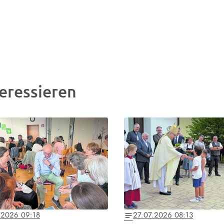
eressieren
.2026 09:18
27.07.2026 08:13
notes