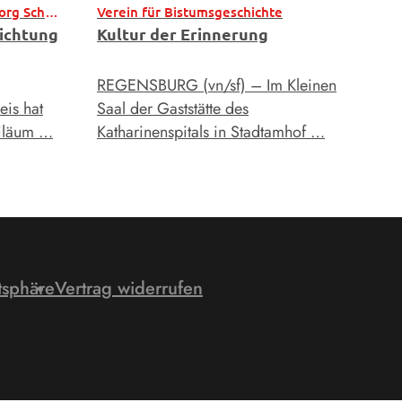
Bischof bei 250 Jahre St. Georg Schwabelweis
Verein für Bistumsgeschichte
richtung
Kultur der Erinnerung
REGENSBURG (vn/sf) – Im Kleinen
is hat
Saal der Gaststätte des
biläum …
Katharinenspitals in Stadtamhof …
tsphäre
Vertrag widerrufen