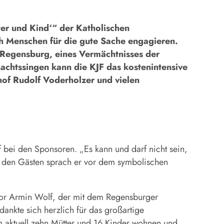
r und Kind‘“ der Katholischen
ch Menschen für die gute Sache engagieren.
Regensburg, eines Vermächtnisses der
chtssingen kann die KJF das kostenintensive
chof Rudolf Voderholzer und vielen
f bei den Sponsoren. „Es kann und darf nicht sein,
it den Gästen sprach er vor dem symbolischen
.
ator Armin Wolf, der mit dem Regensburger
nkte sich herzlich für das großartige
m aktuell zehn Mütter und 16 Kinder wohnen und