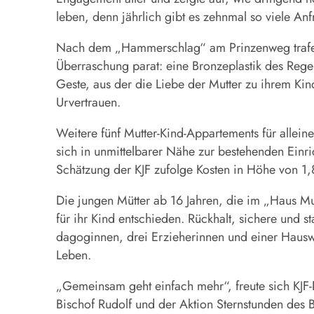
leben, denn jährlich gibt es zehnmal so viele An
Nach dem „Hammerschlag“ am Prinzenweg trafen si
Überraschung parat: eine Bronzeplastik des Regens
Geste, aus der die Liebe der Mutter zu ihrem Kin
Urvertrauen.
Weitere fünf Mutter-Kind-Appartements für allein
sich in unmittelbarer Nähe zur bestehenden Einr
Schätzung der KJF zufolge Kosten in Höhe von 1,8
Die jungen Mütter ab 16 Jahren, die im „Haus Mut
für ihr Kind entschieden. Rückhalt, sichere und s
dagoginnen, drei Erzieherinnen und einer Hauswir
Leben.
„Gemeinsam geht einfach mehr“, freute sich KJF-
Bischof Rudolf und der Aktion Sternstunden des 