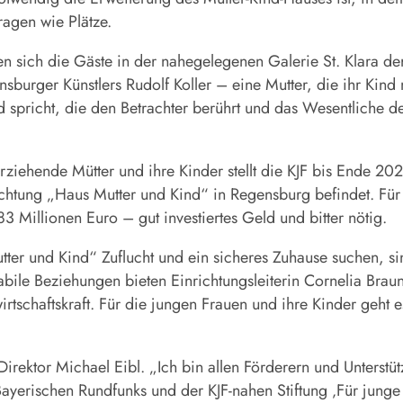
fragen wie Plätze.
ch die Gäste in der nahegelegenen Galerie St. Klara der K
burger Künstlers Rudolf Koller – eine Mutter, die ihr Kind m
d spricht, die den Betrachter berührt und das Wesentliche d
erziehende Mütter und ihre Kinder stellt die KJF bis Ende 
ichtung „Haus Mutter und Kind“ in Regensburg befindet. Für 
3 Millionen Euro – gut investiertes Geld und bitter nötig.
ter und Kind“ Zuflucht und ein sicheres Zuhause suchen, si
tabile Beziehungen bieten Einrichtungsleiterin Cornelia Brau
tschaftskraft. Für die jungen Frauen und ihre Kinder geht e
Direktor Michael Eibl. „Ich bin allen Förderern und Unters
Bayerischen Rundfunks und der KJF-nahen Stiftung ‚Für junge