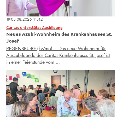
05.08.2026 11:42
notes
Caritas unterstützt Ausbildung
Neues Azubi-Wohnheim des Krankenhauses St.
Josef
REGENSBURG (kv/mö) – Das neue Wohnheim für
Auszubildende des Caritas-Krankenhauses St. Josef ist
in einer Feierstunde vom …