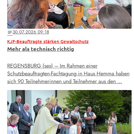
30.07.2026 09:18
notes
KJF-Beauftragte stärken Gewaltschutz
Mehr als technisch richtig
REGENSBURG (ses) – Im Rahmen einer
Schutzbeauftragten-Fachtagung in Haus Hemma haben
sich 90 Teilnehmerinnen und Teilnehmer aus den …