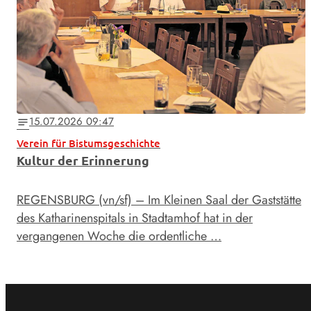
15.07.2026 09:47
notes
Verein für Bistumsgeschichte
Kultur der Erinnerung
REGENSBURG (vn/sf) – Im Kleinen Saal der Gaststätte
des Katharinenspitals in Stadtamhof hat in der
vergangenen Woche die ordentliche …