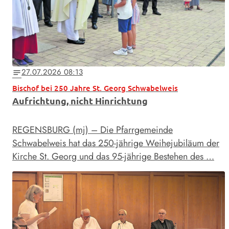
27.07.2026 08:13
notes
Bischof bei 250 Jahre St. Georg Schwabelweis
Aufrichtung, nicht Hinrichtung
REGENSBURG (mj) – Die Pfarrgemeinde
Schwabelweis hat das 250-jährige Weihejubiläum der
Kirche St. Georg und das 95-jährige Bestehen des …