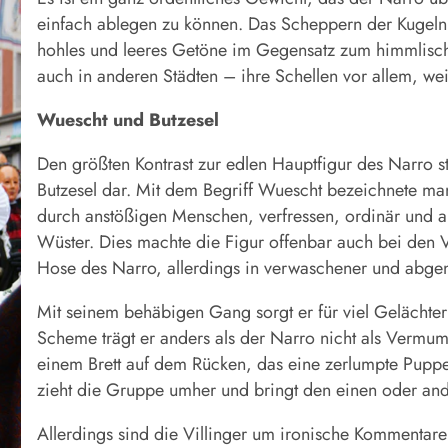
einfach ablegen zu können. Das Scheppern der Kugeln 
hohles und leeres Getöne im Gegensatz zum himmlisc
auch in anderen Städten – ihre Schellen vor allem, w
Wuescht und Butzesel
Den größten Kontrast zur edlen Hauptfigur des Narro st
Butzesel dar. Mit dem Begriff ­Wuescht bezeichnete m
durch anstößigen Menschen, verfressen, ordinär und a
Wüster. Dies machte die Figur offenbar auch bei den V
Hose des Narro, allerdings in verwaschener und abgenu
Mit seinem behäbigen Gang sorgt er für viel Gelächter
Scheme trägt er anders als der Narro nicht als Vermumm
einem Brett auf dem Rücken, das eine zerlumpte Pupp
zieht die Gruppe umher und bringt den einen oder and
Allerdings sind die Villinger um ironische Kommentar