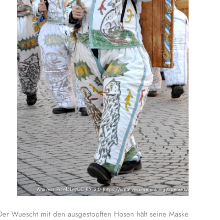
Andreas Praefcke/CC BY 3.0 (https://creativecommons.org/licenses/by/3.0)
Der Wuescht mit den ausgestopften Hosen hält seine Maske