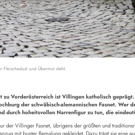
r Fleischeslust und Übermut steht.
 zu Vorderösterreich ist Villingen katholisch geprägt.
chburg der schwäbisch-alemannischen Fasnet. Wer den
nd durch hoheitsvollen Narrenfigur zu tun, die eindeut
r der Villinger Fasnet, übrigens der größten und traditionsr
nanzug mit bunter Bemalung gekleidet. Dazu trägt sie eine au