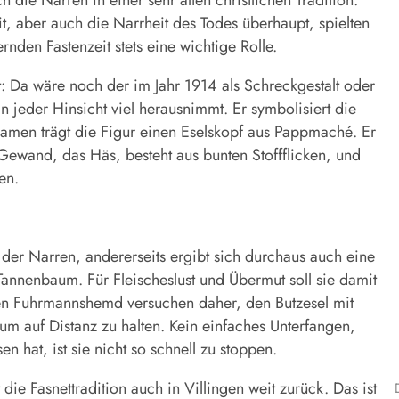
t, aber auch die Narrheit des Todes überhaupt, spielten
rnden Fastenzeit stets eine wichtige Rolle.
: Da wäre noch der im Jahr 1914 als Schreckgestalt oder
n jeder Hinsicht viel herausnimmt. Er symbolisiert die
 Namen trägt die Figur einen Eselskopf aus Pappmaché. Er
ewand, das Häs, besteht aus bunten Stoff­flicken, und
en.
t der Narren, andererseits ergibt sich durchaus auch eine
 Tannenbaum. Für Fleischeslust und Übermut soll sie damit
en Fuhrmannshemd versuchen daher, den Butz­esel mit
m auf Dis­tanz zu halten. Kein einfaches Unterfangen,
n hat, ist sie nicht so schnell zu stoppen.
ie Fasnet­tradition auch in Villingen weit zurück. Das ist