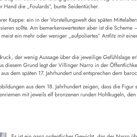
er Hand die „Foulards“, bunte Seidentücher.
rer Kappe: ein in der Vorstellungswelt des späten Mittelalter
lisieren sollte. Am bemerkenswertesten aber ist die Scheme 
 meist ein mehr oder weniger „aufpoliertes“ Antlitz mit ein
ruck, der wenig Aussage über die jeweilige Gefühlslage erla
s diesem Grund legt der Villinger Narro in der Öffentlichkei
l aus dem späten 17. Jahrhundert und entsprechen dem baro
Abbildungen aus dem 18. Jahrhundert zeigen, dass die Figur s
nriemen mit jeweils elf bronzenen runden Hohlkugeln, den 
Es ist ein ganz ordentliches Gewicht, das der Narro üb