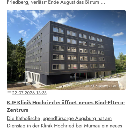
Friedberg, verlässt Ende August das Bistum …
Foto: KJF Augsburg / Lisa Stark
22.07.2026 13:38
notes
KJF Klinik Hochried eröffnet neues Kind-Eltern-
Zentrum
Die Katholische Jugendfürsorge Augsburg hat am
Dienstag in der Klinik Hochried bei Murnau ein neues