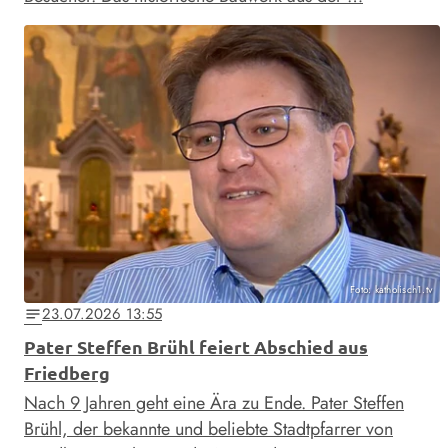
Foto: katholisch1.tv
23.07.2026 13:55
notes
Pater Steffen Brühl feiert Abschied aus
Friedberg
Nach 9 Jahren geht eine Ära zu Ende. Pater Steffen
Brühl, der bekannte und beliebte Stadtpfarrer von