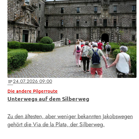
Foto: Schenk
24.07.2026 09:00
notes
Die andere Pilgerroute
Unterwegs auf dem Silberweg
Zu den ältesten, aber weniger bekannten Jakobswegen
gehört die Via de la Plata, der Silberweg.