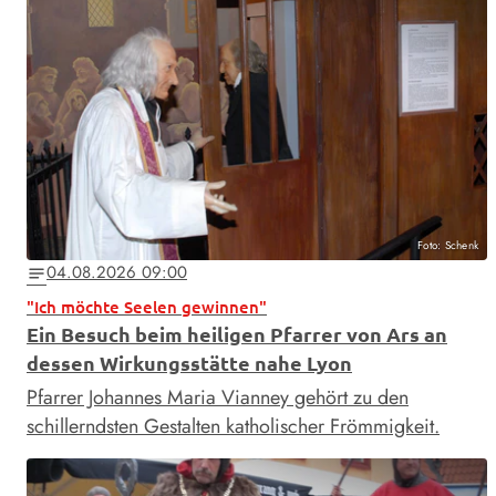
Foto: Schenk
04.08.2026 09:00
notes
"Ich möchte Seelen gewinnen"
Ein Besuch beim heiligen Pfarrer von Ars an
dessen Wirkungsstätte nahe Lyon
Pfarrer Johannes Maria Vianney gehört zu den
schillerndsten Gestalten katholischer Frömmigkeit.