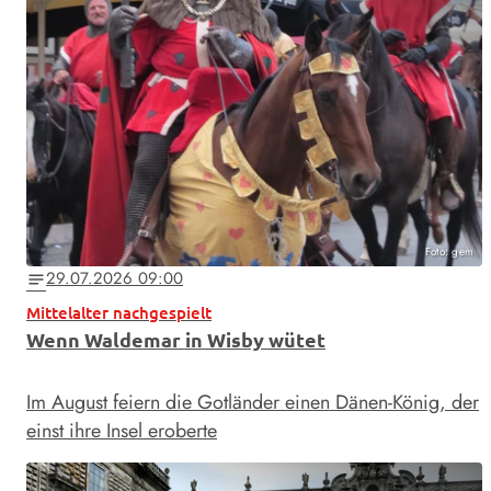
Foto: gem
29.07.2026 09:00
notes
Mittelalter nachgespielt
Wenn Waldemar in Wisby wütet
Im August feiern die Gotländer einen Dänen-König, der
einst ihre Insel eroberte