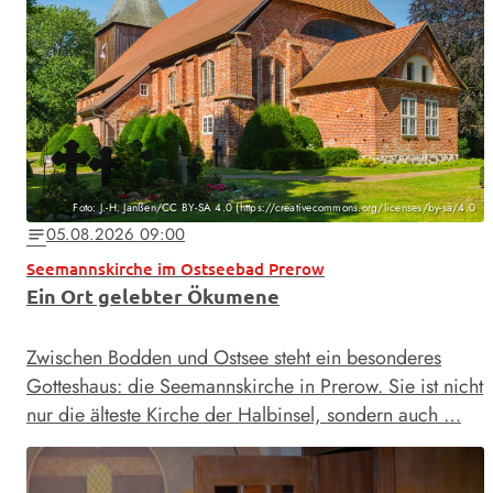
Foto: J.-H. Janßen/CC BY-SA 4.0 (https://creativecommons.org/licenses/by-sa/4.0
05.08.2026 09:00
notes
Seemannskirche im Ostseebad Prerow
Ein Ort gelebter Ökumene
Zwischen Bodden und Ostsee steht ein besonderes
Gotteshaus: die Seemannskirche in Prerow. Sie ist nicht
nur die älteste Kirche der Halbinsel, sondern auch …