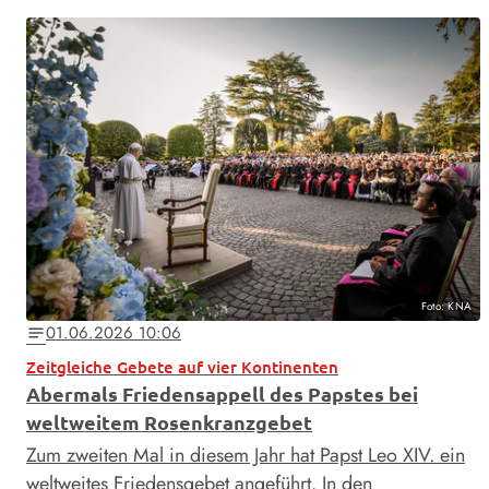
Foto: KNA
01.06.2026 10:06
notes
Zeitgleiche Gebete auf vier Kontinenten
Abermals Friedensappell des Papstes bei
weltweitem Rosenkranzgebet
Zum zweiten Mal in diesem Jahr hat Papst Leo XIV. ein
weltweites Friedensgebet angeführt. In den