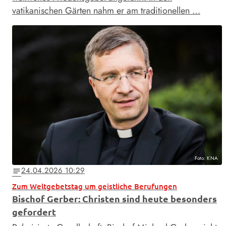
vatikanischen Gärten nahm er am traditionellen …
Foto: KNA
24.04.2026 10:29
notes
Zum Weltgebetstag um geistliche Berufungen
Bischof Gerber: Christen sind heute besonders
gefordert