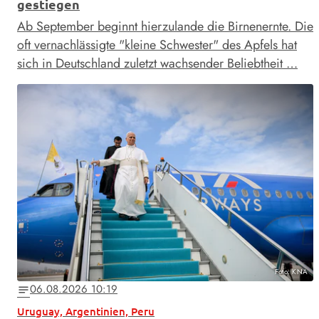
gestiegen
Ab September beginnt hierzulande die Birnenernte. Die
oft vernachlässigte "kleine Schwester" des Apfels hat
sich in Deutschland zuletzt wachsender Beliebtheit …
Foto: KNA
06.08.2026 10:19
notes
Uruguay, Argentinien, Peru