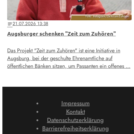
Foto: Instagram/Zeit-zum-Zuhören
21.07.2026 13:38
notes
Augsburger schenken "Zeit zum Zuhören"
Das Projekt "Zeit zum Zuhören" ist eine Initiative in
Augsburg, bei der geschulte Ehrenamtliche auf
öffentlichen Bänken sitzen, um Passanten ein offenes …
Impressum
Kontakt
Datenschutzerklärung
Barrierefreiheitserklärung