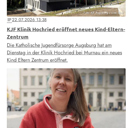
Foto: KJF Augsburg / Lisa Stark
22.07.2026 13:38
notes
KJF Klinik Hochried eröffnet neues Kind-Eltern-
Zentrum
Die Katholische Jugendfürsorge Augsburg hat am
Dienstag in der Klinik Hochried bei Murnau ein neues
Kind Eltern Zentrum eröffnet.