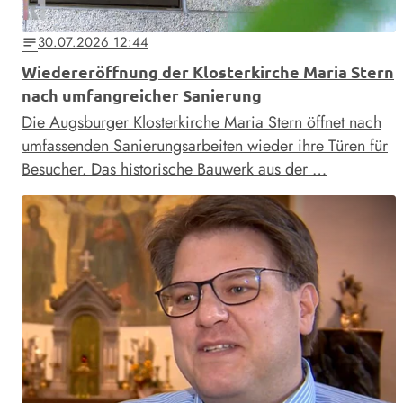
30.07.2026 12:44
notes
Wiedereröffnung der Klosterkirche Maria Stern
nach umfangreicher Sanierung
Die Augsburger Klosterkirche Maria Stern öffnet nach
umfassenden Sanierungsarbeiten wieder ihre Türen für
Besucher. Das historische Bauwerk aus der …