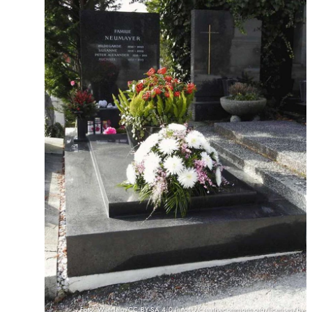
Foto: Waerfelu/CC BY-SA 4.0 (https://creativecommons.org/licenses/by-s