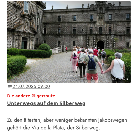
Foto: Schenk
24.07.2026 09:00
notes
Die andere Pilgerroute
Unterwegs auf dem Silberweg
Zu den ältesten, aber weniger bekannten Jakobswegen
gehört die Via de la Plata, der Silberweg.