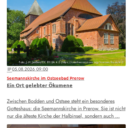
Foto: J.-H. Janßen/CC BY-SA 4.0 (https://creativecommons.org/licenses/by-sa/4.0
05.08.2026 09:00
notes
Seemannskirche im Ostseebad Prerow
Ein Ort gelebter Ökumene
Zwischen Bodden und Ostsee steht ein besonderes
Gotteshaus: die Seemannskirche in Prerow. Sie ist nicht
nur die älteste Kirche der Halbinsel, sondern auch …