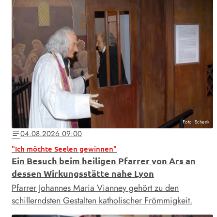
Foto: Schenk
04.08.2026 09:00
notes
"Ich möchte Seelen gewinnen"
Ein Besuch beim heiligen Pfarrer von Ars an
dessen Wirkungsstätte nahe Lyon
Pfarrer Johannes Maria Vianney gehört zu den
schillerndsten Gestalten katholischer Frömmigkeit.