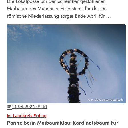
Die Lokalposse um den scheinbar gestohlenen
Maibaum des Münchner Erzbistums für dessen
römische Niederlassung sorgte Ende April für …
Foto: Klaus Steves/pixelio.de
14.04.2026 09:51
notes
Im Landkreis Erding
Panne beim Maibaumklau: Kardinalsbaum für