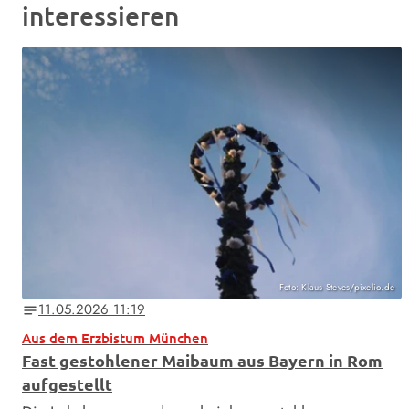
interessieren
Foto: Klaus Steves/pixelio.de
11.05.2026 11:19
notes
Aus dem Erzbistum München
Fast gestohlener Maibaum aus Bayern in Rom
aufgestellt