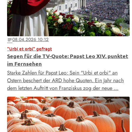
Foto: KNA
08.04.2026 10:12
notes
"Urbi et orbi" gefragt
Segen für die TV-Quote: Papst Leo XIV. punktet
im Fernsehen
Starke Zahlen für Papst Leo: Sein "Urbi et orbi" an
Ostern beschert der ARD hohe Quoten. Ein Jahr nach
dem letzten Auftritt von Franziskus zog der neue …