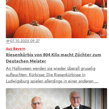
Foto: gem
07.10.2025 09:37
notes
Aus Bayern
Riesenkürbis von 804 Kilo macht Züchter zum
Deutschen Meister
An Halloween werden sie wieder überall gruselig
aufleuchten: Kürbisse. Die Riesenkürbisse in
Ludwigsburg spielen allerdings in einer anderen …