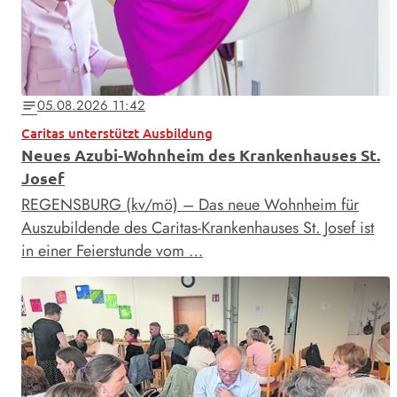
05.08.2026 11:42
notes
Caritas unterstützt Ausbildung
Neues Azubi-Wohnheim des Krankenhauses St.
Josef
REGENSBURG (kv/mö) – Das neue Wohnheim für
Auszubildende des Caritas-Krankenhauses St. Josef ist
in einer Feierstunde vom …