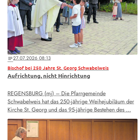
27.07.2026 08:13
notes
Bischof bei 250 Jahre St. Georg Schwabelweis
Aufrichtung, nicht Hinrichtung
REGENSBURG (mj) – Die Pfarrgemeinde
Schwabelweis hat das 250-jährige Weihejubiläum der
Kirche St. Georg und das 95-jährige Bestehen des …