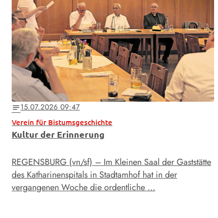
15.07.2026 09:47
notes
Verein für Bistumsgeschichte
Kultur der Erinnerung
REGENSBURG (vn/sf) – Im Kleinen Saal der Gaststätte
des Katharinenspitals in Stadtamhof hat in der
vergangenen Woche die ordentliche …