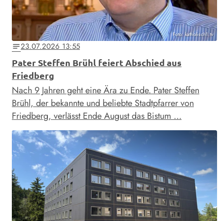
Foto: katholisch1.tv
23.07.2026 13:55
notes
Pater Steffen Brühl feiert Abschied aus
Friedberg
Nach 9 Jahren geht eine Ära zu Ende. Pater Steffen
Brühl, der bekannte und beliebte Stadtpfarrer von
Friedberg, verlässt Ende August das Bistum …