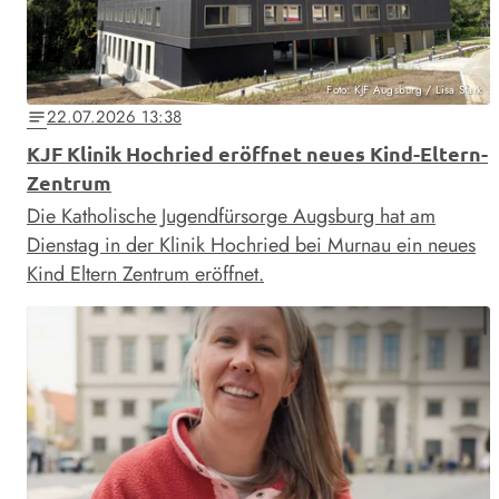
Foto: KJF Augsburg / Lisa Stark
22.07.2026 13:38
notes
KJF Klinik Hochried eröffnet neues Kind-Eltern-
Zentrum
Die Katholische Jugendfürsorge Augsburg hat am
Dienstag in der Klinik Hochried bei Murnau ein neues
Kind Eltern Zentrum eröffnet.