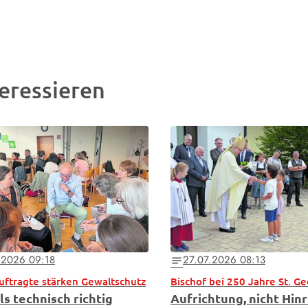
eressieren
.2026 09:18
27.07.2026 08:13
notes
uftragte stärken Gewaltschutz
ls technisch richtig
Aufrichtung, nicht Hin