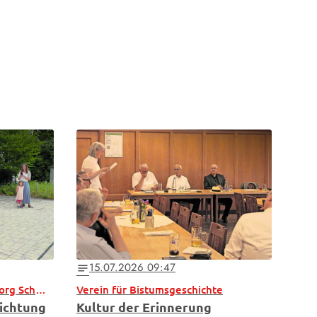
15.07.2026 09:47
notes
Bischof bei 250 Jahre St. Georg Schwabelweis
Verein für Bistumsgeschichte
richtung
Kultur der Erinnerung