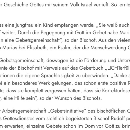
er Geschichte Gottes mit seinem Volk Israel vertieft. So le
ss eine Jungfrau ein Kind empfangen werde. „Sie weiß auch,
hof weiter. Durch die Begegnung mit Gott im Gebet habe Mar
an eine Gebetsgemeinschaft“, so der Bischof. Aus den viele
 Marias bei Elisabeth, ein Psalm, der die Menschwerdung Go
ne Gebetsgemeinschaft, deswegen ist die Förderung und Unte
onte der Bischof mit Verweis auf das Gebetbuch „LICHTerfül
tionen die eigene Sprachlosigkeit zu überwinden. „Danke an
sei ein besonderes Werk gelungen, das schon erste positive
 dass sie komplett vergessen hätten, dass sie Korrekturles
, eine Hilfe sein“, so der Wunsch des Bischofs.
 Arbeitsgemeinschaft „Gebetsinitiative“ des bischöflichen O
 Gottesdienstes vom sichtlich begeisterten Bischof Rudolf 
 kaum erwarten, einzelne Gebete schon im Dom vor Gott zu b