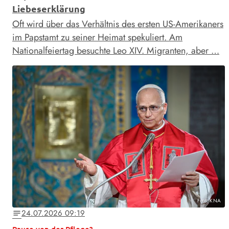
Liebeserklärung
Oft wird über das Verhältnis des ersten US-Amerikaners
im Papstamt zu seiner Heimat spekuliert. Am
Nationalfeiertag besuchte Leo XIV. Migranten, aber …
Foto: KNA
24.07.2026 09:19
notes
Pause von der Pflege?