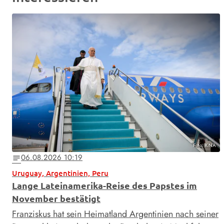
Foto: KNA
06.08.2026 10:19
notes
Uruguay, Argentinien, Peru
Lange Lateinamerika-Reise des Papstes im
November bestätigt
Franziskus hat sein Heimatland Argentinien nach seiner