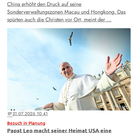
China erhöht den Druck auf seine
Sonderverwaltungszonen Macau und Hongkong. Das
spürten auch die Christen vor Ort, meint der …
Foto: KNA
31.07.2026 10:41
notes
Besuch in Planung
Papst Leo macht seiner Heimat USA eine