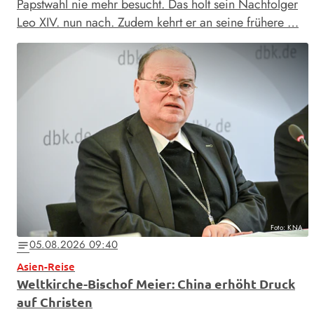
Papstwahl nie mehr besucht. Das holt sein Nachfolger
Leo XIV. nun nach. Zudem kehrt er an seine frühere …
Foto: KNA
05.08.2026 09:40
notes
Asien-Reise
Weltkirche-Bischof Meier: China erhöht Druck
auf Christen