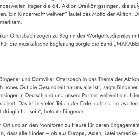
bundesweiten Träger die 64. Aktion Dreikönigssingen, die a
n. Ein Kinderrecht weltweit“ lautet das Motto der Aktion. D
aufmerksam.
kar Ottersbach zogen zu Beginn des Wortgottesdienstes mit 
Für die musikalische Begleitung sorgte die Band „MAKABER
 Bingener und Domvikar Ottersbach in das Thema der Aktio
hohes Gut die Gesundheit für uns alle ist“, sagte Bingener.
ernsinger in Deutschland und unsere Partner weltweit ein. Hi
rsichert. Das ist in vielen Teilen der Erde nicht so. Im zweit
ht dringlicher sein“, betonte Bingener.
r Ort und an den Monitoren zu Hause für deren Engagement:
ein, dass alle Kinder – ob aus Europa, Asien, Lateinamerika