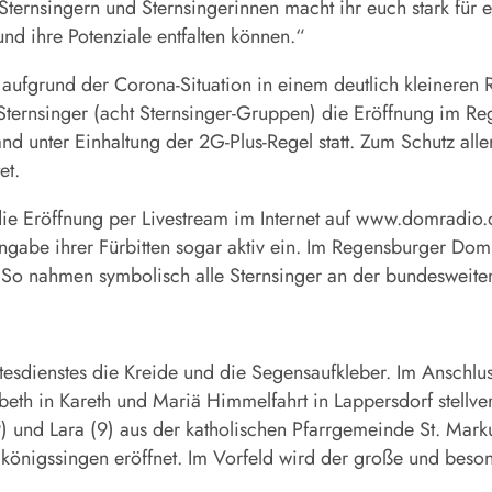
ternsingern und Sternsingerinnen macht ihr euch stark für
 ihre Potenziale entfalten können.“
ufgrund der Corona-Situation in einem deutlich kleineren Rah
Sternsinger (acht Sternsinger-Gruppen) die Eröffnung im
 unter Einhaltung der 2G-Plus-Regel statt. Zum Schutz aller 
tet.
 die Eröffnung per Livestream im Internet auf www.domradio
Eingabe ihrer Fürbitten sogar aktiv ein. Im Regensburger 
. So nahmen symbolisch alle Sternsinger an der bundesweite
sdienstes die Kreide und die Segensaufkleber. Im Anschlus
beth in Kareth und Mariä Himmelfahrt in Lappersdorf stellver
 (9) und Lara (9) aus der katholischen Pfarrgemeinde St. Mark
önigssingen eröffnet. Im Vorfeld wird der große und beso
.