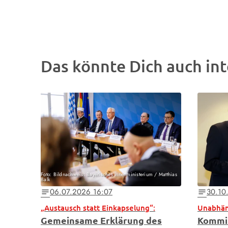
Das könnte Dich auch int
Foto: Bildnachweis: Bayerisches Innenministerium / Matthias
Balk
06.07.2026 16:07
30.10
notes
notes
„Austausch statt Einkapselung“:
Gemeinsame Erklärung des
Kommis