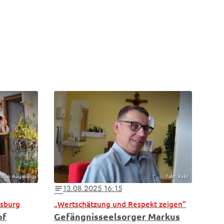
Bistum Augsburg
Foto: Rabl
13.08.2025 16:15
notes
gsburg
„Wertschätzung und Respekt zeigen“
of
Gefängnisseelsorger Markus