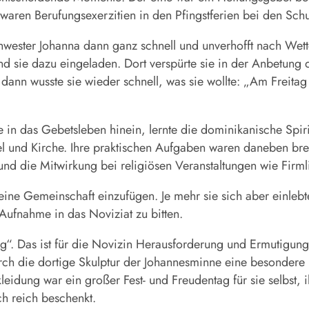
 waren Berufungsexerzitien in den Pfingstferien bei den Sc
hwester Johanna dann ganz schnell und unverhofft nach Wet
d sie dazu eingeladen. Dort verspürte sie in der Anbetung
nd dann wusste sie wieder schnell, was sie wollte: „Am Freit
ie in das Gebetsleben hinein, lernte die dominikanische Spiri
el und Kirche. Ihre praktischen Aufgaben waren daneben brei
nd die Mitwirkung bei religiösen Veranstaltungen wie Firm
in eine Gemeinschaft einzufügen. Je mehr sie sich aber einleb
Aufnahme in das Noviziat zu bitten.
“. Das ist für die Novizin Herausforderung und Ermutigung 
durch die dortige Skulptur der Johannesminne eine besondere
leidung war ein großer Fest- und Freudentag für sie selbst, i
ch reich beschenkt.