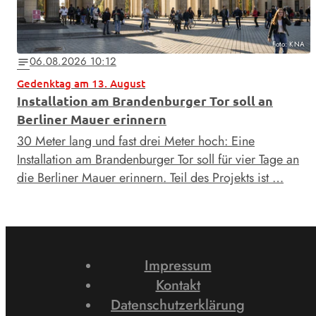
Foto: KNA
06.08.2026 10:12
notes
Gedenktag am 13. August
Installation am Brandenburger Tor soll an
Berliner Mauer erinnern
30 Meter lang und fast drei Meter hoch: Eine
Installation am Brandenburger Tor soll für vier Tage an
die Berliner Mauer erinnern. Teil des Projekts ist …
Impressum
Kontakt
Datenschutzerklärung