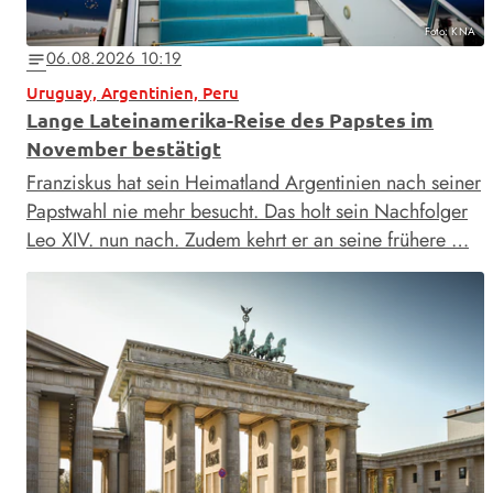
Foto: KNA
06.08.2026 10:19
notes
Uruguay, Argentinien, Peru
Lange Lateinamerika-Reise des Papstes im
November bestätigt
Franziskus hat sein Heimatland Argentinien nach seiner
Papstwahl nie mehr besucht. Das holt sein Nachfolger
Leo XIV. nun nach. Zudem kehrt er an seine frühere …