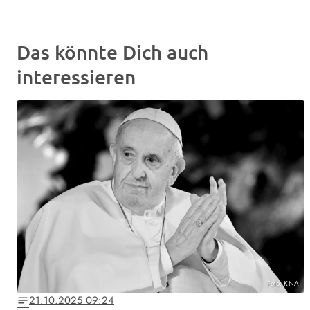
Das könnte Dich auch
interessieren
Foto: KNA
21.10.2025 09:24
notes