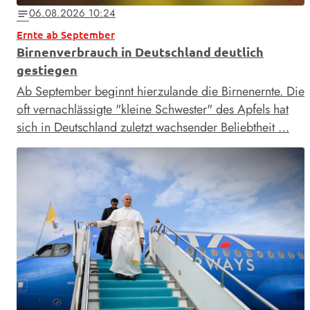
06.08.2026 10:24
notes
Ernte ab September
Birnenverbrauch in Deutschland deutlich
gestiegen
Ab September beginnt hierzulande die Birnenernte. Die
oft vernachlässigte "kleine Schwester" des Apfels hat
sich in Deutschland zuletzt wachsender Beliebtheit …