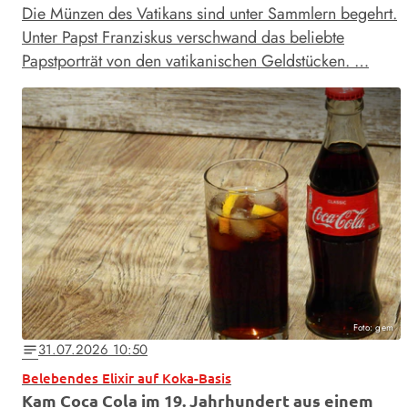
Die Münzen des Vatikans sind unter Sammlern begehrt.
Unter Papst Franziskus verschwand das beliebte
Papstporträt von den vatikanischen Geldstücken. …
Foto: gem
31.07.2026 10:50
notes
Belebendes Elixir auf Koka-Basis
Kam Coca Cola im 19. Jahrhundert aus einem