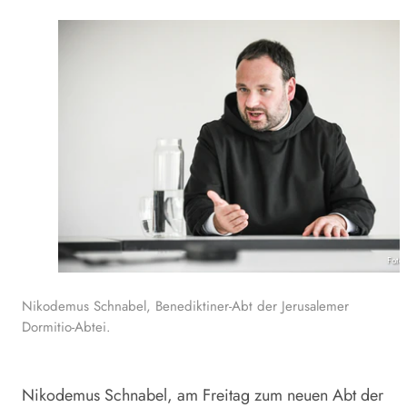
Foto
Nikodemus Schnabel, Benediktiner-Abt der Jerusalemer
Dormitio-Abtei.
Nikodemus Schnabel, am Freitag zum neuen Abt der