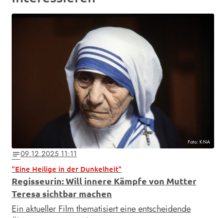
Foto: KNA
09.12.2025 11:11
notes
"Eine Heilige in der Dunkelheit"
Regisseurin: Will innere Kämpfe von Mutter
Teresa sichtbar machen
Ein aktueller Film thematisiert eine entscheidende