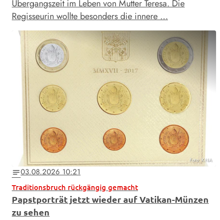
Übergangszeit im Leben von Mutter Teresa. Die
Regisseurin wollte besonders die innere …
Foto: KNA
03.08.2026 10:21
notes
Traditionsbruch rückgängig gemacht
Papstporträt jetzt wieder auf Vatikan-Münzen
zu sehen