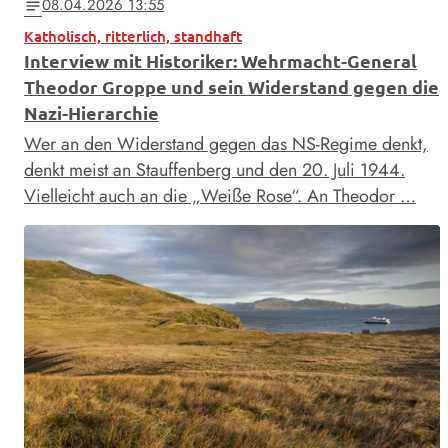
08.04.2026 13:55
notes
Katholisch, ritterlich, standhaft
Interview mit Historiker: Wehrmacht-General
Theodor Groppe und sein Widerstand gegen die
Nazi-Hierarchie
Wer an den Widerstand gegen das NS-Regime denkt,
denkt meist an Stauffenberg und den 20. Juli 1944.
Vielleicht auch an die „Weiße Rose“. An Theodor …