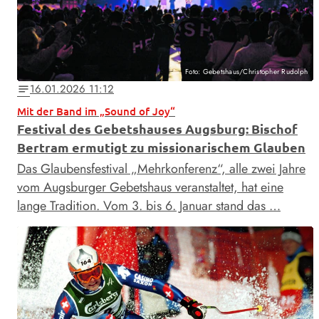
Foto: Gebetshaus/Christopher Rudolph
16.01.2026 11:12
notes
Mit der Band im „Sound of Joy“
Festival des Gebetshauses Augsburg: Bischof
Bertram ermutigt zu missionarischem Glauben
Das Glaubensfestival „Mehrkonferenz“, alle zwei Jahre
vom Augsburger Gebetshaus veranstaltet, hat eine
lange Tradition. Vom 3. bis 6. Januar stand das …