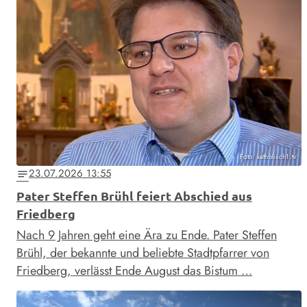
Foto: katholisch1.tv
23.07.2026 13:55
notes
Pater Steffen Brühl feiert Abschied aus
Friedberg
Nach 9 Jahren geht eine Ära zu Ende. Pater Steffen
Brühl, der bekannte und beliebte Stadtpfarrer von
Friedberg, verlässt Ende August das Bistum …