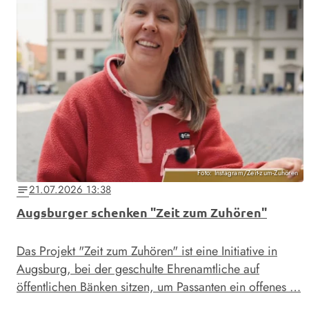
Foto: Instagram/Zeit-zum-Zuhören
21.07.2026 13:38
notes
Augsburger schenken "Zeit zum Zuhören"
Das Projekt "Zeit zum Zuhören" ist eine Initiative in
Augsburg, bei der geschulte Ehrenamtliche auf
öffentlichen Bänken sitzen, um Passanten ein offenes …