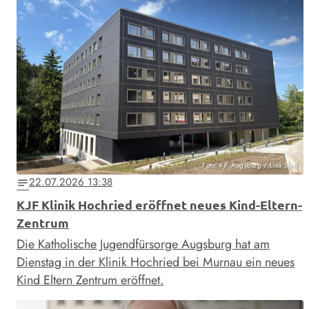
Foto: KJF Augsburg / Lisa Stark
22.07.2026 13:38
notes
KJF Klinik Hochried eröffnet neues Kind-Eltern-
Zentrum
Die Katholische Jugendfürsorge Augsburg hat am
Dienstag in der Klinik Hochried bei Murnau ein neues
Kind Eltern Zentrum eröffnet.