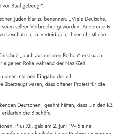
 vor Baal gebeugt“.
chen Juden klar zu benennen. „Viele Deutsche,
e seien selber Verbrecher geworden. Andererseits
 beschützen, zu verteidigen, ihnen christliche
 Einschub „auch aus unseren Reihen“ erst nach
ur eigenen Rolle während der Nazi-Zeit.
n einer internen Eingabe der elf
ie überzeugt waren, dass offener Protest für die
nkenden Deutschen“ geahnt hätten, dass „in den KZ
 erklärten die Bischöfe.
onen. Pius XII. gab am 2. Juni 1945 eine
chöfe eine einheitliche Linie: Rechristianisierung,