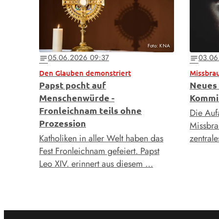
Foto: KNA
05.06.2026 09:37
03.06
notes
notes
Den Glauben demonstriert
Missbra
Papst pocht auf
Neues 
Menschenwürde -
Kommis
Fronleichnam teils ohne
Die Auf
Prozession
Missbrau
Katholiken in aller Welt haben das
zentral
Fest Fronleichnam gefeiert. Papst
Leo XIV. erinnert aus diesem …