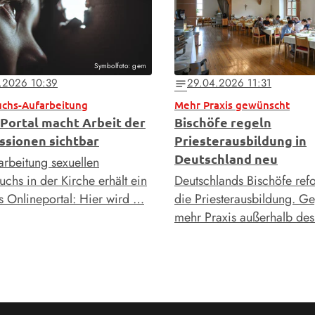
Symbolfoto: gem
.2026 10:39
29.04.2026 11:31
notes
uchs-Aufarbeitung
Mehr Praxis gewünscht
Portal macht Arbeit der
Bischöfe regeln
sionen sichtbar
Priesterausbildung in
Deutschland neu
arbeitung sexuellen
chs in der Kirche erhält ein
Deutschlands Bischöfe ref
es Onlineportal: Hier wird …
die Priesterausbildung. Ge
mehr Praxis außerhalb de