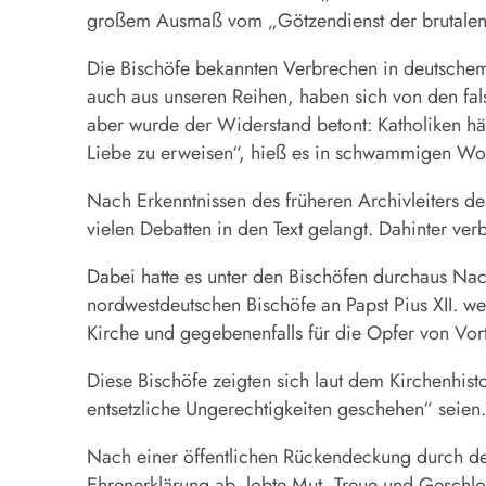
großem Ausmaß vom „Götzendienst der brutalen Ma
Die Bischöfe bekannten Verbrechen in deutsche
auch aus unseren Reihen, haben sich von den fal
aber wurde der Widerstand betont: Katholiken hä
Liebe zu erweisen“, hieß es in schwammigen Wo
Nach Erkenntnissen des früheren Archivleiters de
vielen Debatten in den Text gelangt. Dahinter ve
Dabei hatte es unter den Bischöfen durchaus Nach
nordwestdeutschen Bischöfe an Papst Pius XII. wer
Kirche und gegebenenfalls für die Opfer von Vor
Diese Bischöfe zeigten sich laut dem Kirchenhis
entsetzliche Ungerechtigkeiten geschehen“ seien. 
Nach einer öffentlichen Rückendeckung durch den 
Ehrenerklärung ab, lobte Mut, Treue und Geschloss