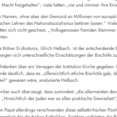
cht freigehalten“; viele hätten „nie und nimmer ihre Knie
m Namen, ohne aber den Genozid an Millionen von europäis
schen Lehren des Nationalsozialismus betören lassen.“ Viel
tten sich nicht gescheut, „Volksgenossen fremden Stammes zu
rten.
s Kölner Erzbistums, Ulrich Helbach, ist der entscheidende
rbargen sich unterschiedliche Einschätzungen der Bischöfe z
denken über ein Versagen der Institution Kirche gegeben. I
de deutlich, dass es „offensichtlich etliche Bischöfe gab, d
teil“ gewesen wäre, analysierte Helbach.
toriker auch überzeugt, dass zumindest „die allermeisten de
„Hinsichtlich der Juden war es allen praktische Gewissheit“,
Papst allerdings verschwanden diese selbstkritischen Positi
enheit der deutschen Katholiken. Seitdem verfolgten die Bis