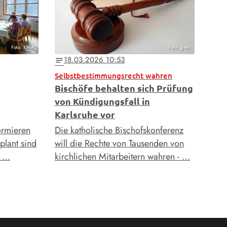
Foto: KNA
Foto: gem
18.03.2026 10:53
notes
Selbstbestimmungsrecht wahren
Bischöfe behalten sich Prüfung
von Kündigungsfall in
Karlsruhe vor
ormieren
Die katholische Bischofskonferenz
plant sind
will die Rechte von Tausenden von
s …
kirchlichen Mitarbeitern wahren - …