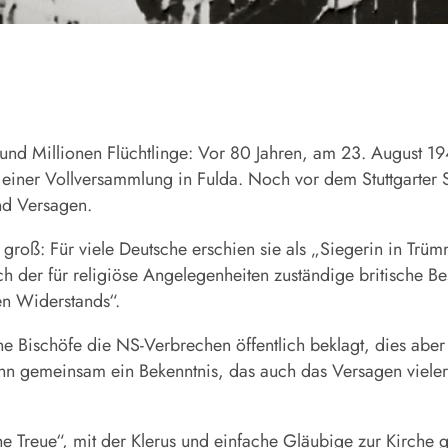
nd Millionen Flüchtlinge: Vor 80 Jahren, am 23. August 19
 einer Vollversammlung in Fulda. Noch vor dem Stuttgarter
nd Versagen.
roß: Für viele Deutsche erschien sie als „Siegerin in Trümm
ch der für religiöse Angelegenheiten zuständige britische Be
en Widerstands“.
ne Bischöfe die NS-Verbrechen öffentlich beklagt, dies abe
ann gemeinsam ein Bekenntnis, das auch das Versagen vieler 
he Treue“, mit der Klerus und einfache Gläubige zur Kirche 