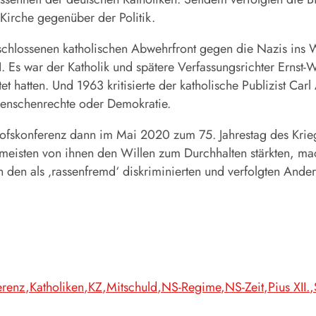
Kirche gegenüber der Politik.
geschlossenen katholischen Abwehrfront gegen die Nazis ins
II. Es war der Katholik und spätere Verfassungsrichter Erns
et hatten. Und 1963 kritisierte der katholische Publizist Carl
 Menschenrechte oder Demokratie.
hofskonferenz dann im Mai 2020 zum 75. Jahrestag des Krie
 meisten von ihnen den Willen zum Durchhalten stärkten, mac
en als ‚rassenfremd‘ diskriminierten und verfolgten Ander
erenz
Katholiken
KZ
Mitschuld
NS-Regime
NS-Zeit
Pius XII.