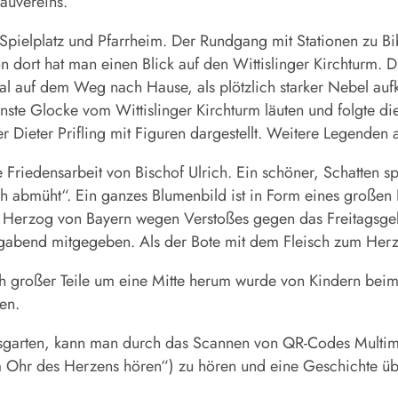
bauvereins.
 Spielplatz und Pfarrheim. Der Rundgang mit Stationen zu Bi
 dort hat man einen Blick auf den Wittislinger Kirchturm. Di
nmal auf dem Weg nach Hause, als plötzlich starker Nebel a
kleinste Glocke vom Wittislinger Kirchturm läuten und folgte
 Dieter Prifling mit Figuren dargestellt. Weitere Legenden 
 Friedensarbeit von Bischof Ulrich. Ein schöner, Schatten sp
h abmüht“. Ein ganzes Blumenbild ist in Form eines großen F
im Herzog von Bayern wegen Verstoßes gegen das Freitagsge
abend mitgegeben. Als der Bote mit dem Fleisch zum Herzo
ch großer Teile um eine Mitte herum wurde von Kindern beim 
ren.
sgarten, kann man durch das Scannen von QR-Codes Multim
em Ohr des Herzens hören“) zu hören und eine Geschichte ü