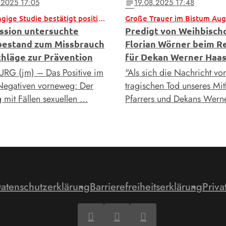
.2025 17:05
19.08.2025 17:48
notes
Unabhängige Studie bestätigt positive Entwicklung
Große Trauer im Bistum Au
sion untersuchte
Predigt von Weihbisch
estand zum Missbrauch
Florian Wörner beim 
chläge zur Prävention
für Dekan Werner Haa
G (jm) – Das Positive im
"Als sich die Nachricht v
Negativen vorneweg: Der
tragischen Tod unseres Mit
mit Fällen sexuellen …
Pfarrers und Dekans Wern
atenschutzerklärung
Barrierefreiheitserklärung
Priva