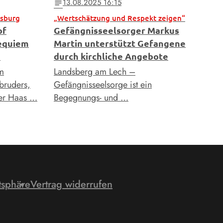
13.08.2025 16:15
notes
gsburg
„Wertschätzung und Respekt zeigen“
of
Gefängnisseelsorger Markus
Requiem
Martin unterstützt Gefangene
s
durch kirchliche Angebote
om
Landsberg am Lech –
bruders,
Gefängnisseelsorge ist ein
er Haas …
Begegnungs- und …
tsphäre
Vertrag widerrufen