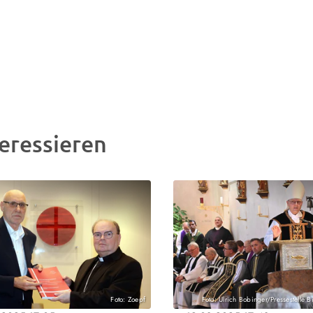
eressieren
Foto: Zoepf
Foto: Ulrich Bobinger/Pressestelle 