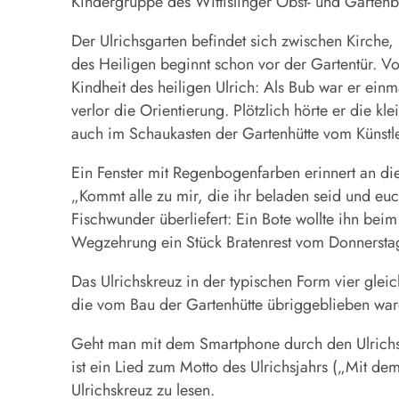
Kindergruppe des Wittislinger Obst- und Garten
Der Ulrichsgarten befindet sich zwischen Kirche,
des Heiligen beginnt schon vor der Gartentür. Von
Kindheit des heiligen Ulrich: Als Bub war er ei
verlor die Orientierung. Plötzlich hörte er die 
auch im Schaukasten der Gartenhütte vom Künstler
Ein Fenster mit Regenbogenfarben erinnert an die
„Kommt alle zu mir, die ihr beladen seid und euc
Fischwunder überliefert: Ein Bote wollte ihn be
Wegzehrung ein Stück Bratenrest vom Donnerstag
Das Ulrichskreuz in der typischen Form vier glei
die vom Bau der Gartenhütte übriggeblieben wa
Geht man mit dem Smartphone durch den Ulrich
ist ein Lied zum Motto des Ulrichsjahrs („Mit d
Ulrichskreuz zu lesen.