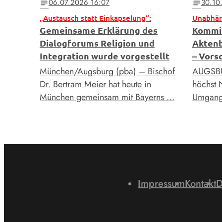
06.07.2026 16:07
30.10
notes
notes
„Austausch statt Einkapselung“:
Gemeinsame Erklärung des
Kommis
Dialogforums Religion und
Aktenb
Integration wurde vorgestellt
– Vors
München/Augsburg (pba) – Bischof
AUGSBUR
Dr. Bertram Meier hat heute in
höchst 
München gemeinsam mit Bayerns …
Umgang 
Impressum
Kontakt
D