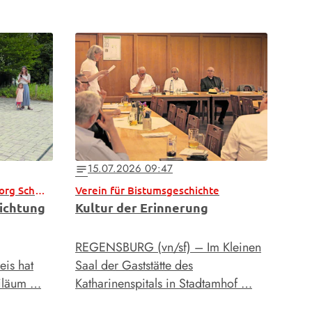
15.07.2026 09:47
notes
Bischof bei 250 Jahre St. Georg Schwabelweis
Verein für Bistumsgeschichte
richtung
Kultur der Erinnerung
REGENSBURG (vn/sf) – Im Kleinen
is hat
Saal der Gaststätte des
biläum …
Katharinenspitals in Stadtamhof …