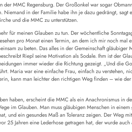
len der MMC Regensburg. Der Großonkel war sogar Obmann
. Niemand in der Familie habe ihn je dazu gedrängt, sagt e
 Kirche und die MMC zu unterstützen.
r für meinen Glauben zu tun. Der wöchentliche Sonntagsgott
gesehen pro Monat einen Termin, an dem ich mir noch mal 
einsam zu beten. Das alles in der Gemeinschaft gläubiger M
beschreibt Riepl seine Motivation als Sodale. Ihm ist der Gla
heidungen immer wieder die Richtung gezeigt. „Und die Gott
rt. Maria war eine einfache Frau, einfach zu verstehen, nich
cherin, kann man leichter den richtigen Weg finden – wie de
n haben, erscheint die MMC als ein Anachronismus in der 
 Wege im Glauben. Man muss gläubigen Menschen in einem g
hat, und ein gesundes Maß an Toleranz zeigen. Der Weg mit 
r 25 Jahren eine Lederhose getragen hat, der wurde auch al