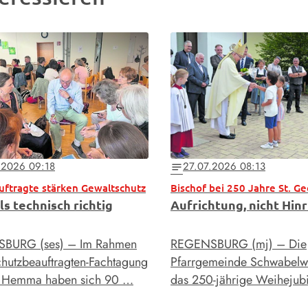
.2026 09:18
27.07.2026 08:13
notes
uftragte stärken Gewaltschutz
ls technisch richtig
Aufrichtung, nicht Hin
BURG (ses) – Im Rahmen
REGENSBURG (mj) – Die
chutzbeauftragten-Fachtagung
Pfarrgemeinde Schwabelwe
s Hemma haben sich 90 …
das 250-jährige Weiheju