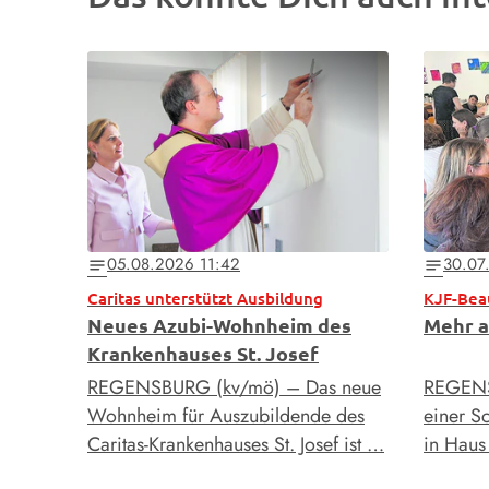
05.08.2026 11:42
30.07
notes
notes
Caritas unterstützt Ausbildung
KJF-Bea
Neues Azubi-Wohnheim des
Mehr a
Krankenhauses St. Josef
REGENSBURG (kv/mö) – Das neue
REGENS
Wohnheim für Auszubildende des
einer S
Caritas-Krankenhauses St. Josef ist …
in Hau