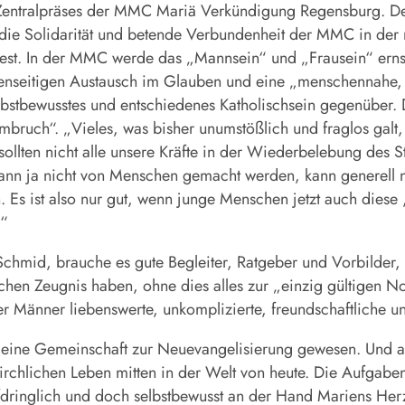
 Zentralpräses der MMC Mariä Verkündigung Regensburg. De
 die Solidarität und betende Verbundenheit der MMC in der m
 fest. In der MMC werde das „Mannsein“ und „Frausein“ erns
nseitigen Austausch im Glauben und eine „menschennahe, b
lbstbewusstes und entschiedenes Katholischsein gegenüber. 
Umbruch“. „Vieles, was bisher unumstößlich und fraglos galt, 
sollten nicht alle unsere Kräfte in der Wiederbelebung des 
ann ja nicht von Menschen gemacht werden, kann generell ni
. Es ist also nur gut, wenn junge Menschen jetzt auch diese
.“
chmid, brauche es gute Begleiter, Ratgeber und Vorbilder,
ichen Zeugnis haben, ohne dies alles zur „einzig gültigen
rer Männer liebenswerte, unkomplizierte, freundschaftliche
ch eine Gemeinschaft zur Neuevangelisierung gewesen. Und
irchlichen Leben mitten in der Welt von heute. Die Aufgab
aufdringlich und doch selbstbewusst an der Hand Mariens Her