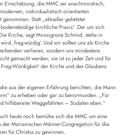
r Einschätzung, die MMC sei anachronistisch,
odernen, individualistisch orientierten
t genommen. Statt „aktueller gehetzter
odenständige kirchliche Praxis“. Der um sich
Die Kirche, sagt Monsignore Schmid, stehe in
wird ,frag-würdig‘. Und wir sollten uns als Kirche
Sterbenden verlieren, sondern uns mindestens
cht gemacht werden; sie ist zu jeder Zeit und für
 ,Frag-Würdigkeit‘ der Kirche und des Glaubens
 die aus der eigenen Erfahrung berichten, die Mann
 Norm“ zu erheben oder gar zu bevormunden. „Für
 und hilfsbereite Weggefährten – Sodalen eben.“
 auch heute noch bemühe sich die MMC um eine
en der Marianischen Männer-Congregation für die
zen für Christus zu gewinnen.