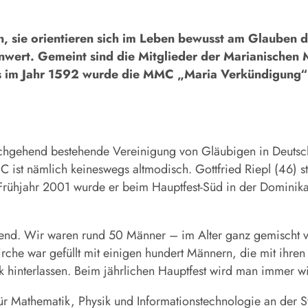
sie orientieren sich im Leben bewusst am Glauben de
enwert. Gemeint sind die Mitglieder der Marianischen
its im Jahr 1592 wurde die MMC „Maria Verkündigung“
gehend bestehende Vereinigung von Gläubigen in Deutschlan
 ist nämlich keineswegs altmodisch. Gottfried Riepl (46) s
Frühjahr 2001 wurde er beim Hauptfest-Süd in der Dominikan
d. Wir waren rund 50 Männer – im Alter ganz gemischt von
he war gefüllt mit einigen hundert Männern, die mit ihren 
 hinterlassen. Beim jährlichen Hauptfest wird man immer wie
r Mathematik, Physik und Informationstechnologie an der St