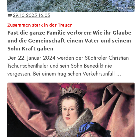
Foto: privat
29.10.2025 16:05
notes
Zusammen stark in der Trauer
Fast die ganze Familie verloren: Wie ihr Glaube
und die Gemeinschaft einem Vater und seinem
Sohn Kraft gaben
Den 22. Januar 2024 werden der Südtiroler Christian
Tschurtschenthaler und sein Sohn Benedikt nie
vergessen. Bei einem tragischen Verkehrsunfall …