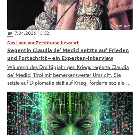
Foto: gem
17.04.2026 10:52
notes
Das Land vor Zerstörung bewahrt
Regentin Claudia de’ Medici setzte auf Frieden
und Fortschritt – ein Experten-Interview
Während des Dreißigjährigen Kriegs regierte Claudia
de’ Medici Tirol mit bemerkenswerter Umsicht. Sie
setzte auf Diplomatie statt auf Krieg, förderte soziale …