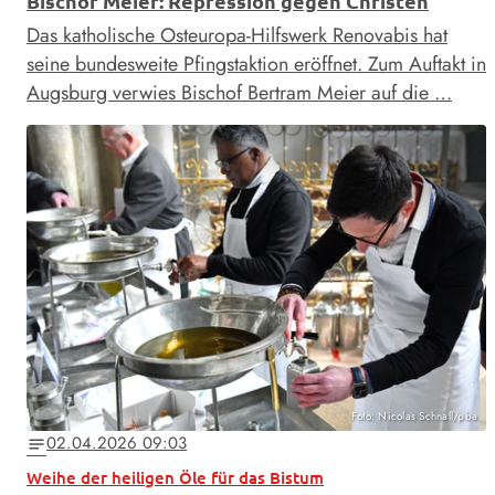
Bischof Meier: Repression gegen Christen
Das katholische Osteuropa-Hilfswerk Renovabis hat
seine bundesweite Pfingstaktion eröffnet. Zum Auftakt in
Augsburg verwies Bischof Bertram Meier auf die …
Foto: Nicolas Schnall/pba
02.04.2026 09:03
notes
Weihe der heiligen Öle für das Bistum