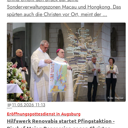
Sonderverwaltungszonen Macau und Hongkong. Das
spürten auch die Christen vor Ort, meint der …
Foto: Hacker
11.05.2026 11:13
notes
Eröffnungsgottesdienst in Augsburg
Hilfswerk Renovabis startet Pfingstaktion -