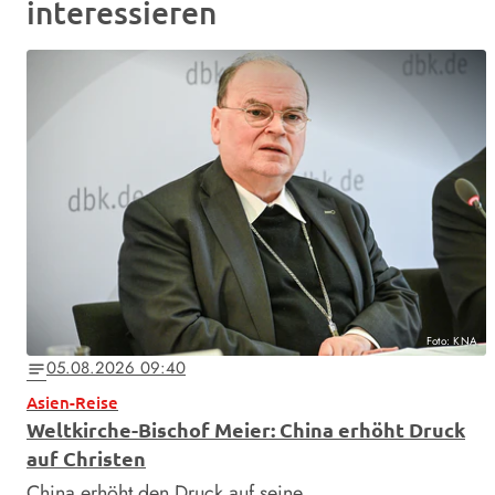
interessieren
Foto: KNA
05.08.2026 09:40
notes
Asien-Reise
Weltkirche-Bischof Meier: China erhöht Druck
auf Christen
China erhöht den Druck auf seine