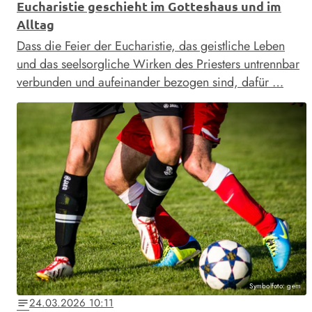
Eucharistie geschieht im Gotteshaus und im
Alltag
Dass die Feier der Eucharistie, das geistliche Leben
und das seelsorgliche Wirken des Priesters untrennbar
verbunden und aufeinander bezogen sind, dafür …
Symbolfoto: gem
24.03.2026 10:11
notes