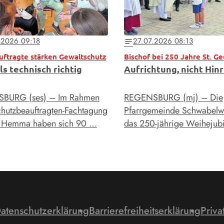
.2026 09:18
27.07.2026 08:13
notes
uftragte stärken Gewaltschutz
ls technisch richtig
Aufrichtung, nicht Hin
BURG (ses) – Im Rahmen
REGENSBURG (mj) – Die
chutzbeauftragten-Fachtagung
Pfarrgemeinde Schwabelwe
s Hemma haben sich 90 …
das 250-jährige Weiheju
atenschutzerklärung
Barrierefreiheitserklärung
Priva