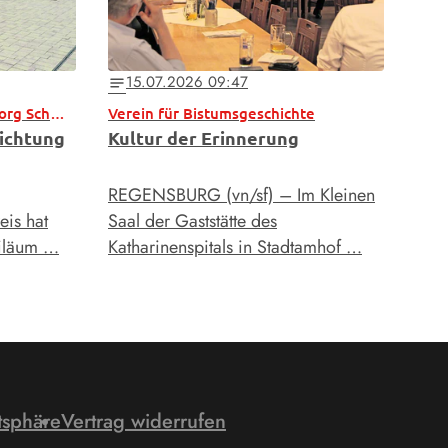
15.07.2026 09:47
notes
Bischof bei 250 Jahre St. Georg Schwabelweis
Verein für Bistumsgeschichte
richtung
Kultur der Erinnerung
REGENSBURG (vn/sf) – Im Kleinen
is hat
Saal der Gaststätte des
biläum …
Katharinenspitals in Stadtamhof …
tsphäre
Vertrag widerrufen