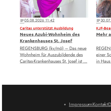
05.08.2026 11:42
30.07
notes
notes
Caritas unterstützt Ausbildung
KJF-Bea
Neues Azubi-Wohnheim des
Mehr a
Krankenhauses St. Josef
REGENSBURG (kv/mö) – Das neue
REGENS
Wohnheim für Auszubildende des
einer S
Caritas-Krankenhauses St. Josef ist …
in Hau
Impressum
Kontakt
D