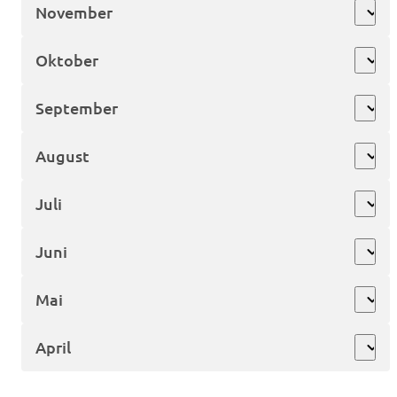
November
expand_more
Oktober
expand_more
September
expand_more
August
expand_more
Juli
expand_more
Juni
expand_more
Mai
expand_more
April
expand_more