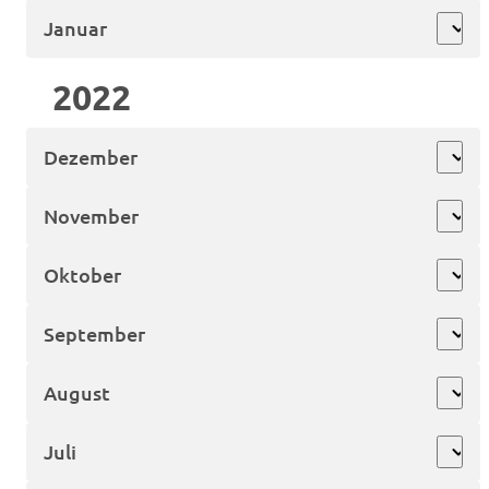
Januar
expand_more
2022
Dezember
expand_more
November
expand_more
Oktober
expand_more
September
expand_more
August
expand_more
Juli
expand_more