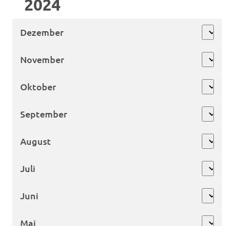
2024
Dezember
expand_more
November
expand_more
Oktober
expand_more
September
expand_more
August
expand_more
Juli
expand_more
Juni
expand_more
Mai
expand_more