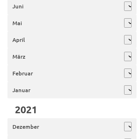
Juni
expand_more
Mai
expand_more
April
expand_more
März
expand_more
Februar
expand_more
Januar
expand_more
2021
Dezember
expand_more