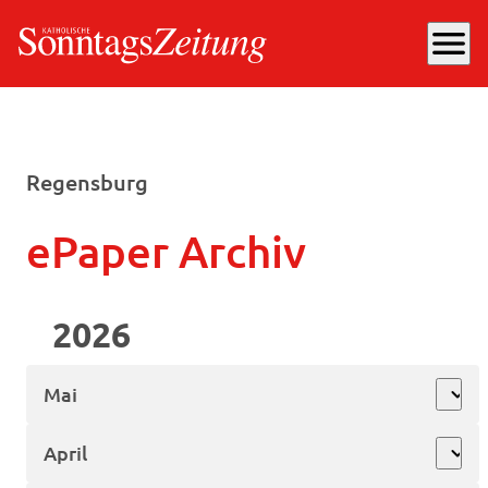
menu
Regensburg
ePaper Archiv
2026
Mai
expand_more
April
expand_more