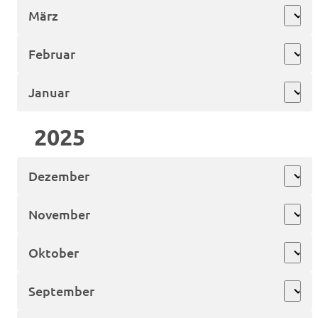
März
expand_more
Februar
expand_more
Januar
expand_more
2025
Dezember
expand_more
November
expand_more
Oktober
expand_more
September
expand_more