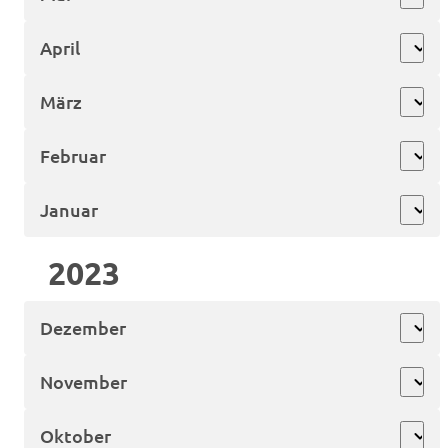
April
expand_more
März
expand_more
Februar
expand_more
Januar
expand_more
2023
Dezember
expand_more
November
expand_more
Oktober
expand_more