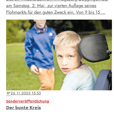
am Samstag, 2. Mai, zur vierten Auflage seines
Flohmarkts für den guten Zweck ein. Von 9 bis 15 …
26.11.2025 15:53
notes
Sonderveröffentlichung
Der bunte Kreis