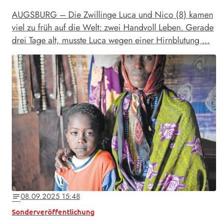
AUGSBURG – Die Zwillinge Luca und Nico (8) kamen
viel zu früh auf die Welt: zwei Handvoll Leben. Gerade
drei Tage alt, musste Luca wegen einer Hirnblutung …
08.09.2025 15:48
notes
Sonderveröffentlichung