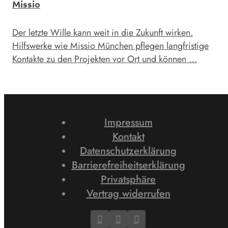
Missio
Der letzte Wille kann weit in die ­Zu­kunft wirken.
Hilfswerke wie Missio München pflegen langfristige
Kontak­te­ zu den Projekten vor Ort und können …
Impressum
Kontakt
Datenschutzerklärung
Barrierefreiheitserklärung
Privatsphäre
Vertrag widerrufen