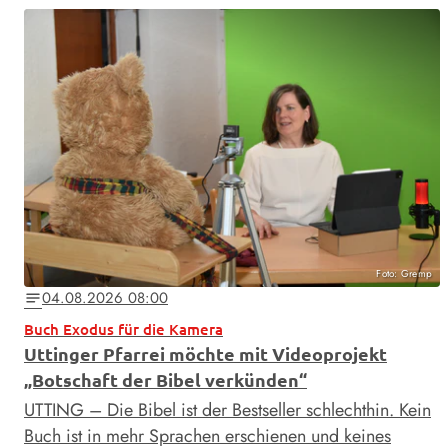
Foto: Gremp
04.08.2026 08:00
notes
Buch Exodus für die Kamera
Uttinger Pfarrei möchte mit Videoprojekt
„Botschaft der Bibel verkünden“
UTTING – Die Bibel ist der Bestseller schlechthin. Kein
Buch ist in mehr Sprachen erschienen und keines