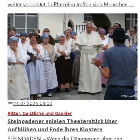
weiter verbreitet. In Pfarreien treffen sich Menschen …
Foto: Gast
24.07.2026 08:00
notes
Ritter, Geistliche und Gaukler
Steingadener spielen Theaterstück über
Aufblühen und Ende ihres Klosters
STEINGADEN –Wenn die Dämmerung über den