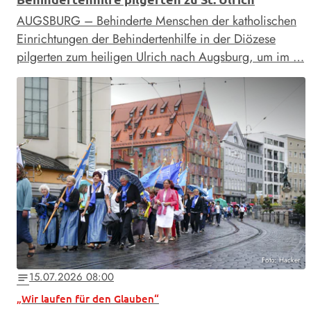
AUGSBURG – Behinderte Menschen der katholischen
Einrichtungen der Behindertenhilfe in der Diözese
pilgerten zum heiligen Ulrich nach Augsburg, um im …
Foto: Hacker
15.07.2026 08:00
notes
„Wir laufen für den Glauben“