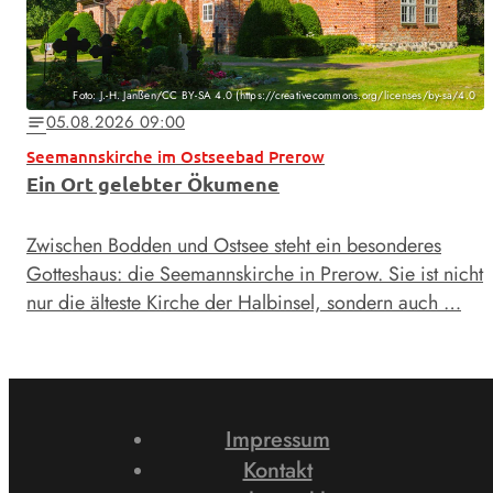
Foto: J.-H. Janßen/CC BY-SA 4.0 (https://creativecommons.org/licenses/by-sa/4.0
05.08.2026 09:00
notes
Seemannskirche im Ostseebad Prerow
Ein Ort gelebter Ökumene
Zwischen Bodden und Ostsee steht ein besonderes
Gotteshaus: die Seemannskirche in Prerow. Sie ist nicht
nur die älteste Kirche der Halbinsel, sondern auch …
Impressum
Kontakt