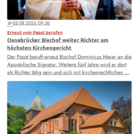
Foto: KNA
05.08.2026 09:36
notes
Erneut vom Papst berufen
Osnabrücker Bischof weiter Richter am
höchsten Kirchengericht
Der Papst beruft erneut Bischof Dominicus Meier an die
Apostolische Signatur. Weitere fünf Jahre wird er dort
als Richter tätig sein und sich mit kirchenrechtlichen …