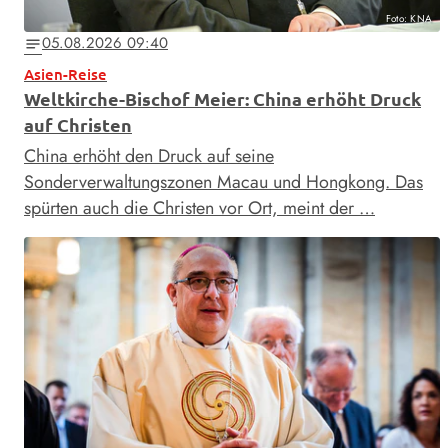
Foto: KNA
05.08.2026 09:40
notes
Asien-Reise
Weltkirche-Bischof Meier: China erhöht Druck
auf Christen
China erhöht den Druck auf seine
Sonderverwaltungszonen Macau und Hongkong. Das
spürten auch die Christen vor Ort, meint der …