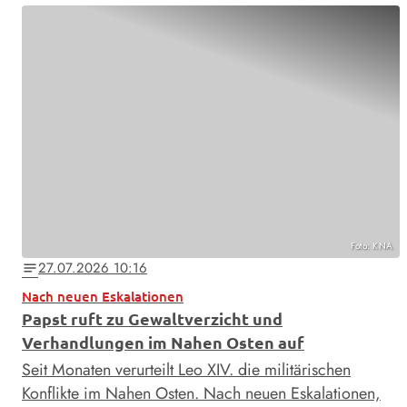
Foto: KNA
27.07.2026 10:16
notes
Nach neuen Eskalationen
Papst ruft zu Gewaltverzicht und
Verhandlungen im Nahen Osten auf
Seit Monaten verurteilt Leo XIV. die militärischen
Konflikte im Nahen Osten. Nach neuen Eskalationen,