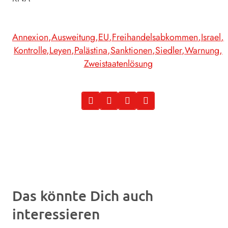
Annexion
Ausweitung
EU
Freihandelsabkommen
Israel
Kontrolle
Leyen
Palästina
Sanktionen
Siedler
Warnung
Zweistaatenlösung
Das könnte Dich auch
interessieren