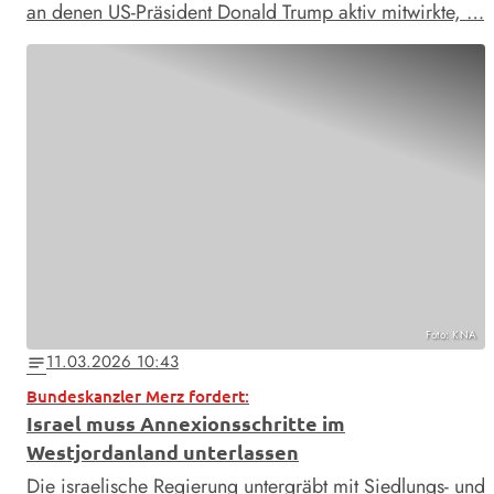
an denen US-Präsident Donald Trump aktiv mitwirkte, …
Foto: KNA
11.03.2026 10:43
notes
Bundeskanzler Merz fordert:
Israel muss Annexionsschritte im
Westjordanland unterlassen
Die israelische Regierung untergräbt mit Siedlungs- und