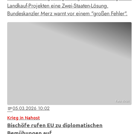
Landkauf-Projekten eine Zwei-Staaten-Lösung.
Bundeskanzler Merz warnt vor einem "großen Fehler".
Foto: KNA
05.03.2026 10:02
notes
Krieg in Nahost
Bischöfe rufen EU zu diplomatischen
Bemühungen auf