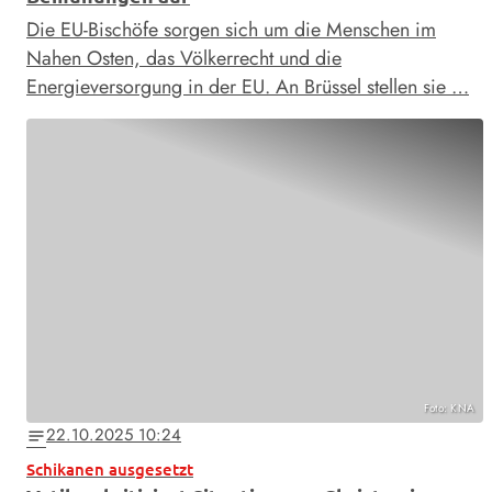
Die EU-Bischöfe sorgen sich um die Menschen im
Nahen Osten, das Völkerrecht und die
Energieversorgung in der EU. An Brüssel stellen sie …
Foto: KNA
22.10.2025 10:24
notes
Schikanen ausgesetzt