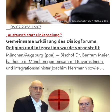
Foto: Bildnachweis: Bayerisches Innenministerium / Matthias Balk
06.07.2026 16:07
notes
„Austausch statt Einkapselung“:
Gemeinsame Erklärung des Dialogforums
Religion und Integration wurde vorgestellt
München/Augsburg (pba) – Bischof Dr. Bertram Meier
hat heute in München gemeinsam mit Bayerns Innen-
und Integrationsminister Joachim Herrmann sowie …