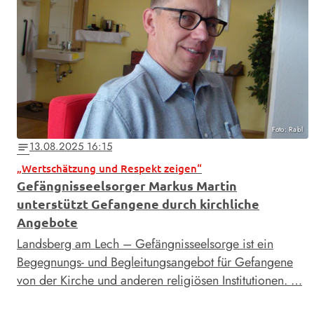
Foto: Rabl
13.08.2025 16:15
notes
„Wertschätzung und Respekt zeigen“
Gefängnisseelsorger Markus Martin
unterstützt Gefangene durch kirchliche
Angebote
Landsberg am Lech – Gefängnisseelsorge ist ein
Begegnungs- und Begleitungsangebot für Gefangene
von der Kirche und anderen religiösen Institutionen. …