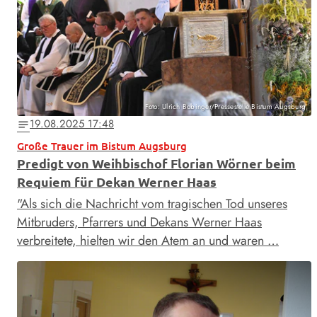
Foto: Ulrich Bobinger/Pressestelle Bistum Augsburg
19.08.2025 17:48
notes
Große Trauer im Bistum Augsburg
Predigt von Weihbischof Florian Wörner beim
Requiem für Dekan Werner Haas
"Als sich die Nachricht vom tragischen Tod unseres
Mitbruders, Pfarrers und Dekans Werner Haas
verbreitete, hielten wir den Atem an und waren …