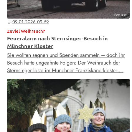
Foto: gem
09.01.2026 09:59
notes
Zuviel Weihrauch?
Feueralarm nach Sternsinger-Besuch in
Münchner Kloster
Sie wollten segnen und Spenden sammeln – doch ihr
Besuch hatte ungeahnte Folgen: Der Weihrauch der
Sternsinger löste im Münchner Franziskanerkloster …