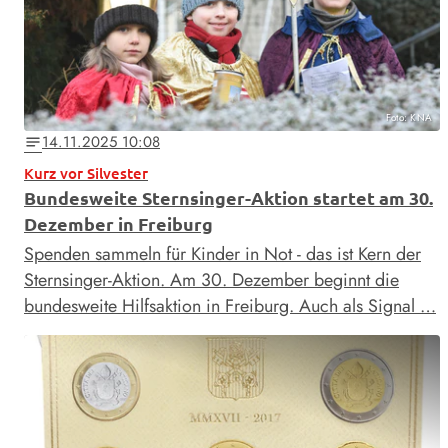
Foto: KNA
14.11.2025 10:08
notes
Kurz vor Silvester
Bundesweite Sternsinger-Aktion startet am 30.
Dezember in Freiburg
Spenden sammeln für Kinder in Not - das ist Kern der
Sternsinger-Aktion. Am 30. Dezember beginnt die
bundesweite Hilfsaktion in Freiburg. Auch als Signal …