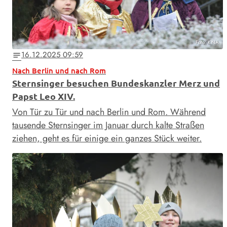
Foto: KNA
16.12.2025 09:59
notes
Nach Berlin und nach Rom
Sternsinger besuchen Bundeskanzler Merz und
Papst Leo XIV.
Von Tür zu Tür und nach Berlin und Rom. Während
tausende Sternsinger im Januar durch kalte Straßen
ziehen, geht es für einige ein ganzes Stück weiter.