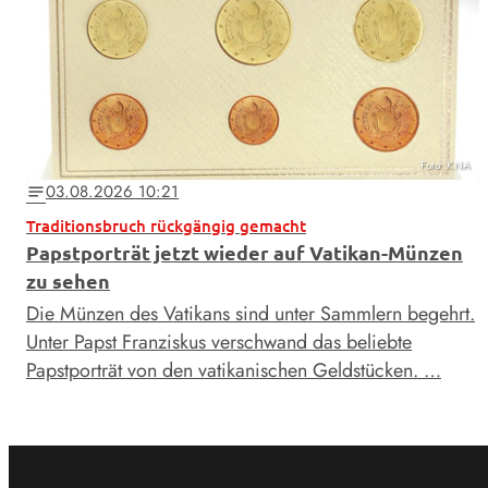
Foto: KNA
03.08.2026 10:21
notes
Traditionsbruch rückgängig gemacht
Papstporträt jetzt wieder auf Vatikan-Münzen
zu sehen
Die Münzen des Vatikans sind unter Sammlern begehrt.
Unter Papst Franziskus verschwand das beliebte
Papstporträt von den vatikanischen Geldstücken. …