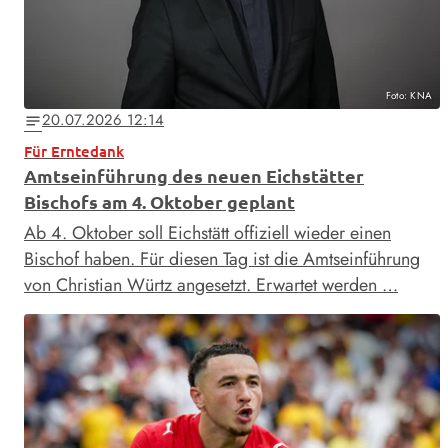
Foto: KNA
20.07.2026 12:14
notes
Für Erntedank
Amtseinführung des neuen Eichstätter
Bischofs am 4. Oktober geplant
Ab 4. Oktober soll Eichstätt offiziell wieder einen
Bischof haben. Für diesen Tag ist die Amtseinführung
von Christian Würtz angesetzt. Erwartet werden …