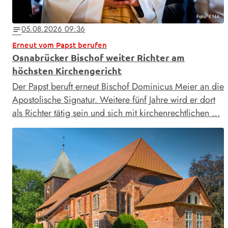
Foto: KNA
05.08.2026 09:36
notes
Erneut vom Papst berufen
Osnabrücker Bischof weiter Richter am
höchsten Kirchengericht
Der Papst beruft erneut Bischof Dominicus Meier an die
Apostolische Signatur. Weitere fünf Jahre wird er dort
als Richter tätig sein und sich mit kirchenrechtlichen …