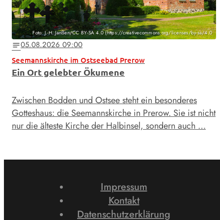
Foto: J.-H. Janßen/CC BY-SA 4.0 (https://creativecommons.org/licenses/by-sa/4.0
05.08.2026 09:00
notes
Seemannskirche im Ostseebad Prerow
Ein Ort gelebter Ökumene
Zwischen Bodden und Ostsee steht ein besonderes
Gotteshaus: die Seemannskirche in Prerow. Sie ist nicht
nur die älteste Kirche der Halbinsel, sondern auch …
Impressum
Kontakt
Datenschutzerklärung