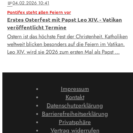
04.02.2026 10:41
notes
Pontifex steht allen Feiern vor
Erstes Osterfest mit Papst Leo XIV. - Vatikan
veröffentlicht Termine
Ostern ist das höchste Fest der Christenheit. Katholiken
weltweit blicken besonders auf die Feiern im Vatikan.
Leo XIV. wird sie 2026 zum ersten Mal als Papst …
Impressum
Kontakt
Datenschutzerklärung
Barrierefreiheitserklärung
Privatsphäre
Vertrag widerrufen