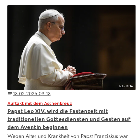
Foto: KNA
18.02.2026 09:18
notes
Auftakt mit dem Aschenkreuz
Papst Leo XIV. wird die Fastenzeit mit
traditionellen Gottesdiensten und Gesten auf
dem Aventin beginnen
Wegen Alter und Krankheit von Papst Franziskus war