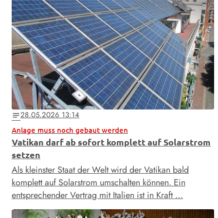
28.05.2026 13:14
notes
Anlage muss noch gebaut werden
Vatikan darf ab sofort komplett auf Solarstrom
setzen
Als kleinster Staat der Welt wird der Vatikan bald
komplett auf Solarstrom umschalten können. Ein
entsprechender Vertrag mit Italien ist in Kraft …