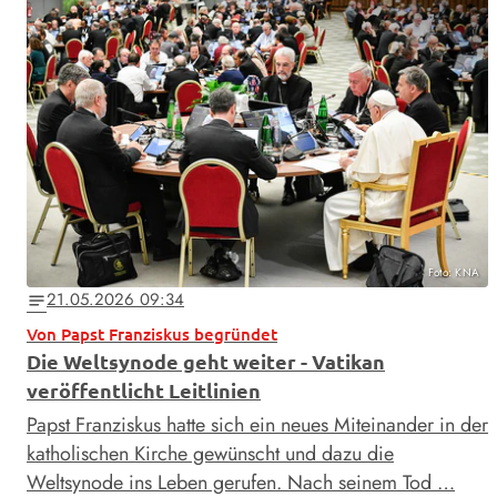
Foto: KNA
21.05.2026 09:34
notes
Von Papst Franziskus begründet
Die Weltsynode geht weiter - Vatikan
veröffentlicht Leitlinien
Papst Franziskus hatte sich ein neues Miteinander in der
katholischen Kirche gewünscht und dazu die
Weltsynode ins Leben gerufen. Nach seinem Tod …