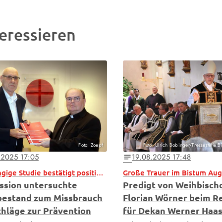
eressieren
Foto: Zoepf
Foto: Ulrich Bobinger/Pressestelle 
.2025 17:05
19.08.2025 17:48
notes
Unabhängige Studie bestätigt positive Entwicklung
Große Trauer im Bistum Au
sion untersuchte
Predigt von Weihbisch
estand zum Missbrauch
Florian Wörner beim 
chläge zur Prävention
für Dekan Werner Haa