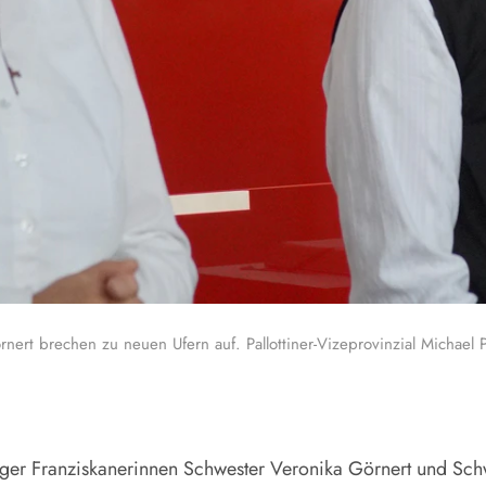
rnert brechen zu neuen Ufern auf. Pallottiner-Vizeprovinzial Michae
nger Franziskanerinnen Schwester Veronika Görnert und Schw