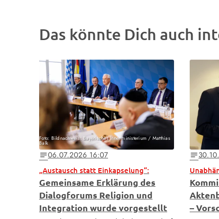
Das könnte Dich auch int
Foto: Bildnachweis: Bayerisches Innenministerium / Matthias
Balk
06.07.2026 16:07
30.10
notes
notes
„Austausch statt Einkapselung“:
Gemeinsame Erklärung des
Kommis
Dialogforums Religion und
Aktenb
Integration wurde vorgestellt
– Vors