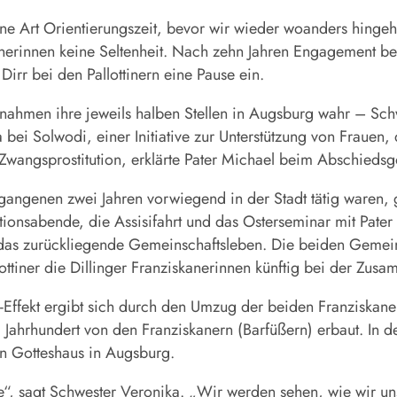
ine Art Orientierungszeit, bevor wir wieder woanders hingeh
anerinnen keine Seltenheit. Nach zehn Jahren Engagement be
irr bei den Pallottinern eine Pause ein.
e nahmen ihre jeweils halben Stellen in Augsburg wahr – Schw
bei Solwodi, einer Initiative zur Unterstützung von Frauen, d
wangsprostitution, erklärte Pater Michael beim Abschiedsgo
angenen zwei Jahren vorwiegend in der Stadt tätig waren, 
tionsabende, die Assisifahrt und das Osterseminar mit Pate
n das zurückliegende Gemeinschaftsleben. Die beiden Geme
llottiner die Dillinger Franziskanerinnen künftig bei der Z
-Effekt ergibt sich durch den Umzug der beiden Franziskane
 Jahrhundert von den Franziskanern (Barfüßern) erbaut. In 
en Gotteshaus in Augsburg.
e“, sagt Schwester Veronika. „Wir werden sehen, wie wir u