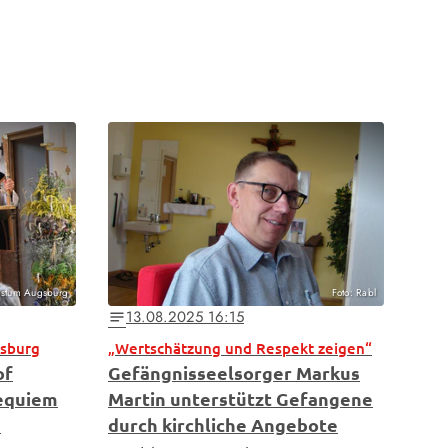
Bistum Augsburg
Foto: Rabl
13.08.2025 16:15
notes
gsburg
„Wertschätzung und Respekt zeigen“
of
Gefängnisseelsorger Markus
Requiem
Martin unterstützt Gefangene
s
durch kirchliche Angebote