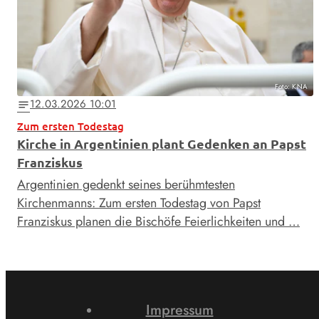
Foto: KNA
12.03.2026 10:01
notes
Zum ersten Todestag
Kirche in Argentinien plant Gedenken an Papst
Franziskus
Argentinien gedenkt seines berühmtesten
Kirchenmanns: Zum ersten Todestag von Papst
Franziskus planen die Bischöfe Feierlichkeiten und …
Impressum