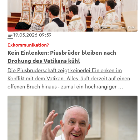
Foto: KNA
19.05.2026 09:59
notes
Exkommunikation?
Kein Einlenken: Piusbrüder bleiben nach
Drohung des Vatikans kühl
Die Piusbruderschaft zeigt keinerlei Einlenken im
Konflikt mit dem Vatikan. Alles läuft derzeit auf einen
offenen Bruch hinaus - zumal ein hochrangiger …