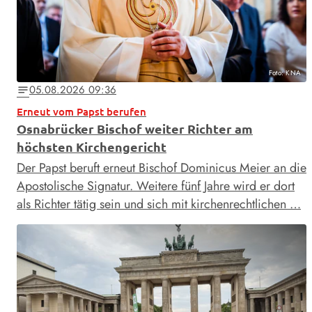
Foto: KNA
05.08.2026 09:36
notes
Erneut vom Papst berufen
Osnabrücker Bischof weiter Richter am
höchsten Kirchengericht
Der Papst beruft erneut Bischof Dominicus Meier an die
Apostolische Signatur. Weitere fünf Jahre wird er dort
als Richter tätig sein und sich mit kirchenrechtlichen …