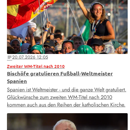
Foto: KNA
20.07.2026 12:05
notes
Zweiter WM-Titel nach 2010
Bischöfe gratulieren Fußball-Weltmeister
Spanien
Spanien ist Weltmeister - und die ganze Welt gratuliert.
Glückwünsche zum zweiten WM-Titel nach 2010
kommen auch aus den Reihen der katholischen Kirche.