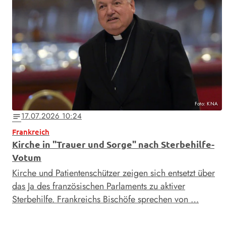
Foto: KNA
17.07.2026 10:24
notes
Frankreich
Kirche in "Trauer und Sorge" nach Sterbehilfe-
Votum
Kirche und Patientenschützer zeigen sich entsetzt über
das Ja des französischen Parlaments zu aktiver
Sterbehilfe. Frankreichs Bischöfe sprechen von …