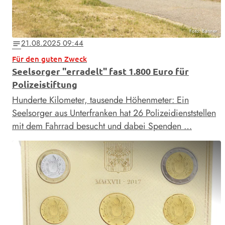
Foto: Banner
21.08.2025 09:44
notes
Für den guten Zweck
Seelsorger "erradelt" fast 1.800 Euro für
Polizeistiftung
Hunderte Kilometer, tausende Höhenmeter: Ein
Seelsorger aus Unterfranken hat 26 Polizeidienststellen
mit dem Fahrrad besucht und dabei Spenden …