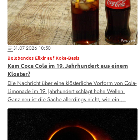
Foto: gem
31.07.2026 10:50
notes
Belebendes Elixir auf Koka-Basis
Kam Coca Cola im 19. Jahrhundert aus einem
Kloster?
Die Nachricht über eine klösterliche Vorform von Cola-
Limonade im 19. Jahrhundert schlägt hohe Wellen.
Ganz neu ist die Sache allerdings nicht, wie ein …