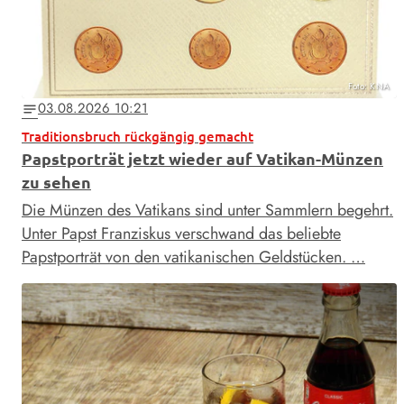
Foto: KNA
03.08.2026 10:21
notes
Traditionsbruch rückgängig gemacht
Papstporträt jetzt wieder auf Vatikan-Münzen
zu sehen
Die Münzen des Vatikans sind unter Sammlern begehrt.
Unter Papst Franziskus verschwand das beliebte
Papstporträt von den vatikanischen Geldstücken. …