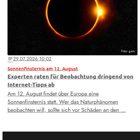
Foto: gem
29.07.2026 10:02
notes
Sonnenfinsternis am 12. August
Experten raten für Beobachtung dringend von
Internet-Tipps ab
Am 12. August findet über Europa eine
Sonnenfinsternis statt. Wer das Naturphänomen
beobachten will, sollte sich vor Schäden an den …